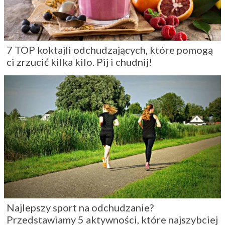
7 TOP koktajli odchudzających, które pomogą
ci zrzucić kilka kilo. Pij i chudnij!
Najlepszy sport na odchudzanie?
Przedstawiamy 5 aktywności, które najszybciej