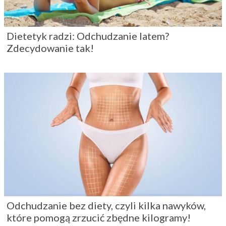
które pomogą zrzucić zbędne kilogramy!
7 grzechów osób na diecie, których nie
powinnaś popełniać!
1
2
Następne »