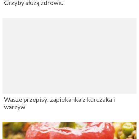
Faszerowana papryka mięsem, szpinakiem i
pieczarkami