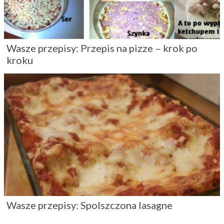
Kontakt
Reklama
Polityka prywatności i regulaminy
Nowoczesny portal dla kobiet: Moda | Uroda | Zdrowie | Miłość |
Kuchnia
, © 2009 - 2026