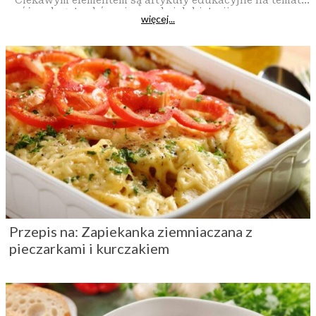
Ciekawym elementem są artykuły edukacyjne na temat
różnych gatunków pieczarek, ich historii oraz uprawy.
więcej...
Przepis na: Zapiekanka ziemniaczana z
pieczarkami i kurczakiem