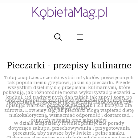
Pieczarki - przepisy kulinarne
Tutaj znajdziesz szeroki wybór artykułów poświęconych
tak popularnemu grzybowi, jakim są pieczarki. Przede
wszystkim dzielimy się przepisami kulinarnymi, które
pokazują, jak różnorodnie można wykorzystać pieczarki w
kuchni. Od tradycyjnych dań takich jak zupy i sosy, po
Oprócz przepisów, poruszamy także kwestie zdrowotne,
nowoczesne propozycje jak pieczarki faszerowane czy
opisując wartości odżywcze pieczarek i ich korzyści dla
wegańskie burgery.
zdrowia. Dowiemy się, jak pieczarki mogą wspierać dietę
niskokaloryczną, wzmacniać odporność i dostarczać
cennych witamin oraz minerałów.
W dziale znajdziemy również praktyczne porady
dotyczące zakupu, przechowywania i przygotowania
pieczarek, aby zawsze były świeże i pełne smaku.