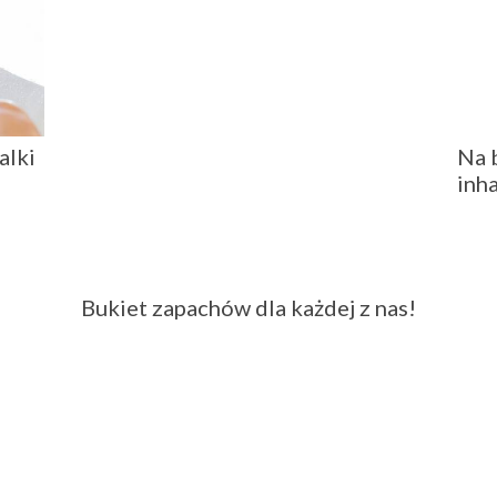
Bukiet zapachów dla każdej z nas!
alki
Na 
inha
Kardamon – smak i zapach Indii
Jes