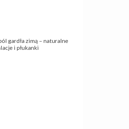
ból gardła zimą – naturalne
lacje i płukanki
ienna kąpiel