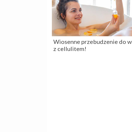
Wiosenne przebudzenie do w
z cellulitem!
Aby każda choinka pachniała
lasem – Dr Beta radzi