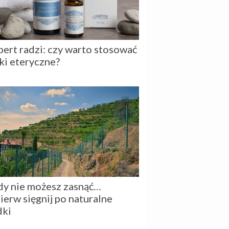
pert radzi: czy warto stosować
jki eteryczne?
dy nie możesz zasnąć…
ierw sięgnij po naturalne
dki