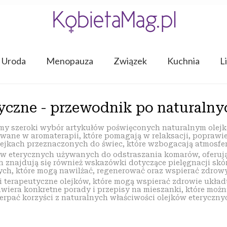
Uroda
Menopauza
Związek
Kuchnia
L
ryczne - przewodnik po naturalny
iemy szeroki wybór artykułów poświęconych naturalnym olej
wane w aromaterapii, które pomagają w relaksacji, poprawie 
 olejkach przeznaczonych do świec, które wzbogacają atmo
w eterycznych używanych do odstraszania komarów, oferując
ch znajdują się również wskazówki dotyczące pielęgnacji skó
ych, które mogą nawilżać, regenerować oraz wspierać zdrow
i terapeutyczne olejków, które mogą wspierać zdrowie ukła
wiera konkretne porady i przepisy na mieszanki, które moż
erpać korzyści z naturalnych właściwości olejków eteryczny