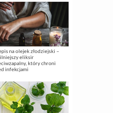
pis na olejek złodziejski –
ilniejszy eliksir
eciwzapalny, który chroni
ed infekcjami