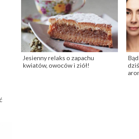
Jesienny relaks o zapachu
Bąd
kwiatów, owoców i ziół!
dziś
aro
ć