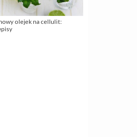
owy olejek na cellulit:
episy