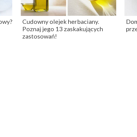
nowy?
Cudowny olejek herbaciany.
Dom
Poznaj jego 13 zaskakujących
prz
zastosowań!