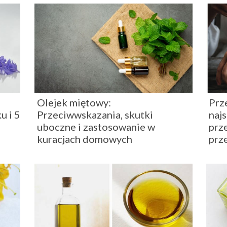
Olejek miętowy:
Prze
u i 5
Przeciwwskazania, skutki
najs
uboczne i zastosowanie w
prz
kuracjach domowych
prz