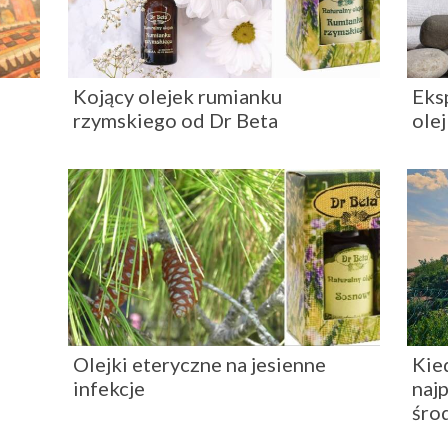
Kojący olejek rumianku
Eks
rzymskiego od Dr Beta
ole
Olejki eteryczne na jesienne
Kie
infekcje
najp
śro