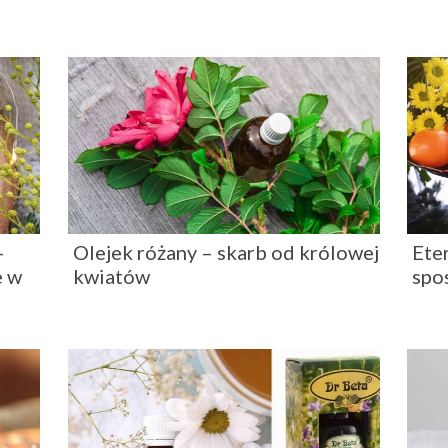
–
Olejek różany – skarb od królowej
Ete
e w
kwiatów
spo