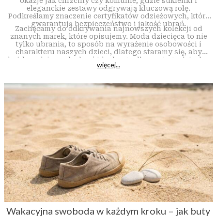
okazje jak chrzciny czy komunie, gdzie sukienki i
eleganckie zestawy odgrywają kluczową rolę.
Podkreślamy znaczenie certyfikatów odzieżowych, które
gwarantują bezpieczeństwo i jakość ubrań.
Zachęcamy do odkrywania najnowszych kolekcji od
znanych marek, które opisujemy. Moda dziecięca to nie
tylko ubrania, to sposób na wyrażenie osobowości i
charakteru naszych dzieci, dlatego staramy się, aby
każdy rodzic znalazł coś idealnego dla swojego dziecka.
więcej...
Wakacyjna swoboda w każdym kroku – jak buty