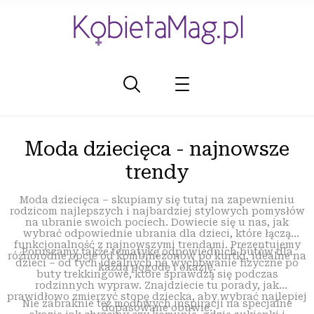
Moda dziecięca - najnowsze
trendy
Moda dziecięca – skupiamy się tutaj na zapewnieniu
rodzicom najlepszych i najbardziej stylowych pomysłów
na ubranie swoich pociech. Dowiecie się u nas, jak
wybrać odpowiednie ubrania dla dzieci, które łączą
funkcjonalność z najnowszymi trendami. Prezentujemy
Poruszamy także tematykę odpowiednich butów dla
różnorodne opcje od kombinezonów po kurtki, idealne na
dzieci – od tych idealnych na wychowanie fizyczne po
każdą pogodę i okazję.
buty trekkingowe, które sprawdzą się podczas
rodzinnych wypraw. Znajdziecie tu porady, jak
prawidłowo zmierzyć stopę dziecka, aby wybrać najlepiej
Nie zabraknie też modowych inspiracji na specjalne
dopasowane obuwie.