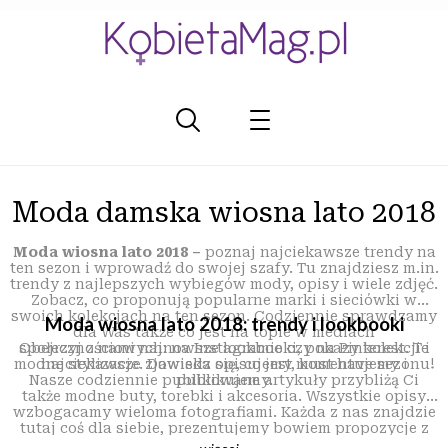
Moda damska wiosna lato 2018
Moda wiosna lato 2018 –
poznaj najciekawsze trendy na
ten sezon i wprowadź do swojej szafy. Tu znajdziesz m.in.
trendy z najlepszych wybiegów mody, opisy i wiele zdjęć.
Zobacz, co proponują popularne marki i sieciówki w
swoich kolekcjach na ten sezon. Codziennie sprawdzamy
Moda wiosna lato 2018: trendy i lookbooki
dla Was także co jest na topie w mediach
Obejrzyj z nami najnowsze lookbooki, pokazy kolekcji i
społecznościowych: na Instagramie czy na Pinterest. Te
modne stylizacje. Dowiedz się, co jest must have sezonu!
najciekawsze zjawiska opisujemy, komentujemy i
Nasze codziennie publikowane artykuły przybliżą Ci
publikujemy.
także modne buty, torebki i akcesoria. Wszystkie opisy
wzbogacamy wieloma fotografiami. Każda z nas znajdzie
tutaj coś dla siebie, prezentujemy bowiem propozycje z
różnych półek cenowych. Jesteśmy pewni, że wśród