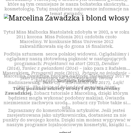
które są tym cenniejsze że nasza bohaterka skończyła
kosmetologię. Tutaj znajdziesz najnowsze informacje na
temat gwiazdy.
Tytuł Miss Malborka Nastolatek zdobyła w 2003, a w roku
2011 korona Miss Polonia 2011 ozdobiła czoło
Marceliny. W konkursie Miss Universe 2012
zakwalifikowała się do grona 16 finalistek.
Podbija szturmem serca polskiej widowni. Oglądaliśmy i
oglądamy naszą złotowłosą piękność w następujących
programach:
Projektanci na start
(2013),
Dendżer
(2014), Taniec z gwiazdami (2014) –
jako para z Rafałem
Maserakiem
, Przygarnij mnie (2015), Pytanie na śniadanie –
Marcelina Zawadzka zdobyła nagrodę Telekamery 2017 w
jako prowadząca od 2015 zastąpiła Iwonę
kategorii
Nadzieja telewizji.
Radziszewską,
Bake Off – Ale ciacho! (od 2017), Lajk!
(2017), The Voice of Poland (od września 2017).
Tutaj poznasz sekrety urody i stylu Marceliny
Zawadzkiej.
Zobacz tutoriale z Marceliną, dzięki którym
będziesz mogła wykonać podobny makijaż. Gwiazda
niezmiennie zachwyca urodą… zobacz czy Tobie także się
uda.
Zapraszamy do komentowania artykułów. Jeśli jesteś
zarejestrowana jako użytkowniczka, dostaniesz za nie
punkty do swojego konta. Dzięki nim możesz wygrywać w
naszym programie lojalnościowym kosmetyki, książki i
ubrania.
więcej...