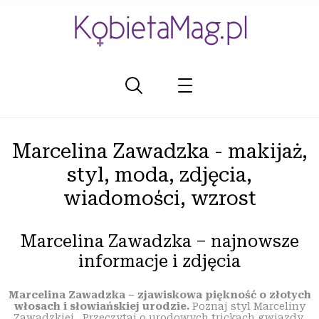
Marcelina Zawadzka - makijaż,
styl, moda, zdjęcia,
wiadomości, wzrost
Marcelina Zawadzka – najnowsze
informacje i zdjęcia
Marcelina Zawadzka – zjawiskowa piękność o złotych
włosach i słowiańskiej urodzie.
Poznaj styl Marceliny
Zawadzkiej. Przeczytaj o urodowych trickach gwiazdy,