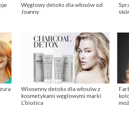
oje
Węglowy detoks dla włosów od
Spr
Joanny
skó
zura
Wiosenny detoks dla włosów z
Far
kosmetykami węglowymi marki
kol
L’biotica
moż