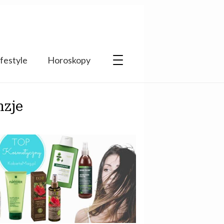
ifestyle
Horoskopy
nzje