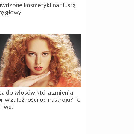
awdzone kosmetyki na tłustą
rę głowy
ba do włosów która zmienia
or w zależności od nastroju? To
liwe!