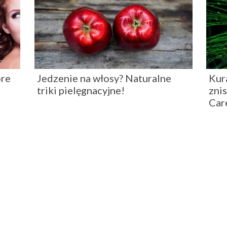
óre
Jedzenie na włosy? Naturalne
Kur
triki pielęgnacyjne!
zni
Car