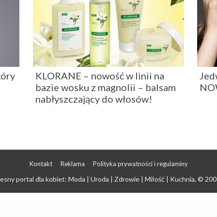
kóry
KLORANE – nowość w linii na
Jed
bazie wosku z magnolii – balsam
NO
nabłyszczający do włosów!
Kontakt
Reklama
Polityka prywatności i regulaminy
sny portal dla kobiet: Moda | Uroda | Zdrowie | Miłość | Kuchnia
, © 200