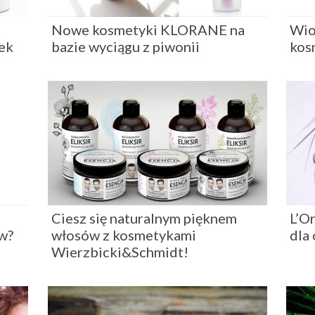
–
Nowe kosmetyki KLORANE na
Wio
ek
bazie wyciągu z piwonii
kos
Ciesz się naturalnym pięknem
L’O
ów?
włosów z kosmetykami
dla
Wierzbicki&Schmidt!