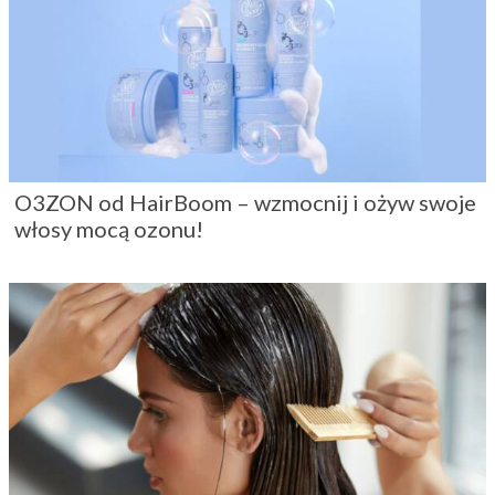
O3ZON od HairBoom – wzmocnij i ożyw swoje
włosy mocą ozonu!