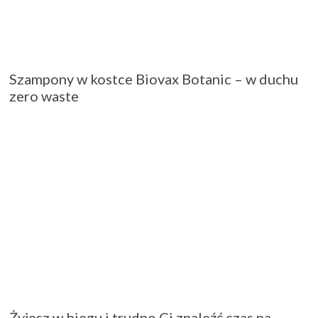
Szampony w kostce Biovax Botanic – w duchu
zero waste
Żyjesz w biegu i trudno Ci znaleźć czas na