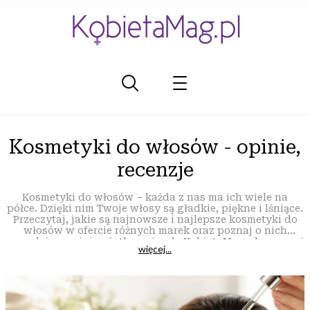
Kosmetyki do włosów - opinie,
recenzje
Kosmetyki do włosów – każda z nas ma ich wiele na
półce. Dzięki nim Twoje włosy są gładkie, piękne i lśniące.
Przeczytaj, jakie są najnowsze i najlepsze kosmetyki do
włosów w ofercie różnych marek oraz poznaj o nich
prawdziwe opinie użytkowniczek. KobietaMag.pl – z nami
więcej...
dowiesz się wszystkiego o kosmetykach!