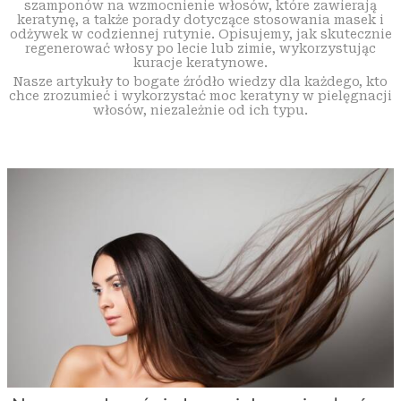
szamponów na wzmocnienie włosów, które zawierają
keratynę, a także porady dotyczące stosowania masek i
odżywek w codziennej rutynie. Opisujemy, jak skutecznie
regenerować włosy po lecie lub zimie, wykorzystując
kuracje keratynowe.
Nasze artykuły to bogate źródło wiedzy dla każdego, kto
chce zrozumieć i wykorzystać moc keratyny w pielęgnacji
włosów, niezależnie od ich typu.