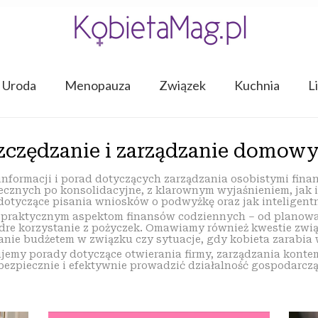
Uroda
Menopauza
Związek
Kuchnia
L
szczędzanie i zarządzanie domo
 informacji i porad dotyczących zarządzania osobistymi fina
cznych po konsolidacyjne, z klarownym wyjaśnieniem, jak i k
dotyczące pisania wniosków o podwyżkę oraz jak inteligentn
praktycznym aspektom finansów codziennych – od planowa
re korzystanie z pożyczek. Omawiamy również kwestie związ
nie budżetem w związku czy sytuacje, gdy kobieta zarabia wi
ujemy porady dotyczące otwierania firmy, zarządzania kont
bezpiecznie i efektywnie prowadzić działalność gospodarczą