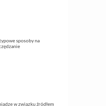
typowe sposoby na
czędzanie
niądze w związku źródłem