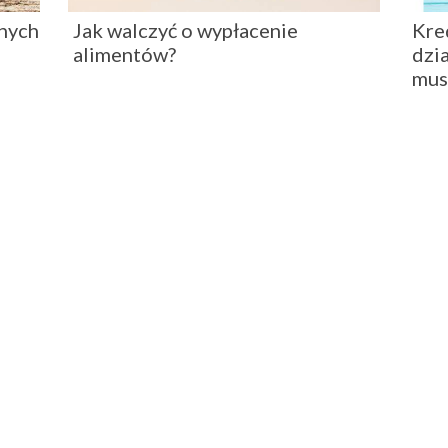
nych
Jak walczyć o wypłacenie
Kre
alimentów?
dzia
mus