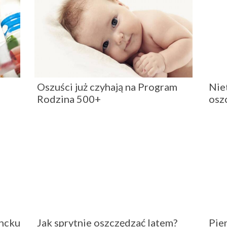
Oszuści już czyhają na Program
Nie
Rodzina 500+
osz
encku
Jak sprytnie oszczędzać latem?
Pie