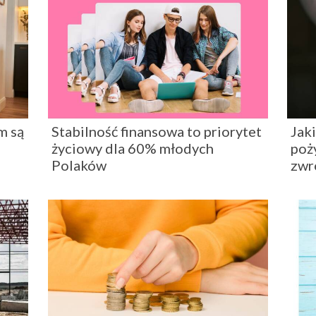
m są
Stabilność finansowa to priorytet
Jak
życiowy dla 60% młodych
poż
Polaków
zwr