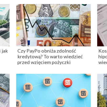
 jak
Czy PayPo obniża zdolność
Kos
kredytową? To warto wiedzieć
hip
przed wzięciem pożyczki
wie