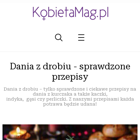
Dania z drobiu - sprawdzone
przepisy
Dania z drobiu – tylko sprawdzone i ciekawe przepisy na
dania z kurczaka a także kaczki,
indyka, gęsi czy perliczki. Z naszymi przepisami każda
potrawa będzie udana!