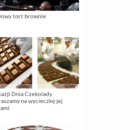
owy tort brownie
kazji Dnia Czekolady
raszamy na wycieczkę jej
dami