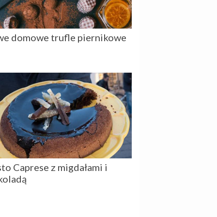
we domowe trufle piernikowe
sto Caprese z migdałami i
koladą