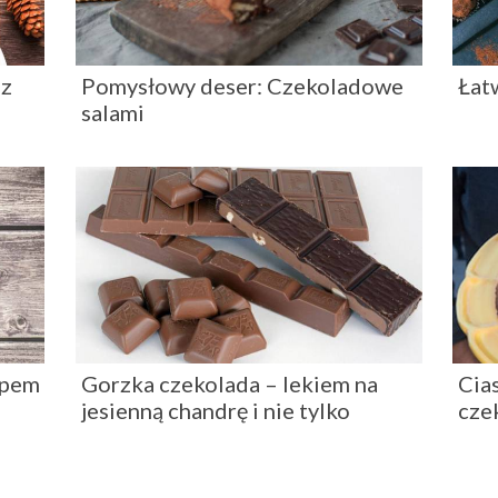
 z
Pomysłowy deser: Czekoladowe
Łat
salami
opem
Gorzka czekolada – lekiem na
Cia
jesienną chandrę i nie tylko
cze