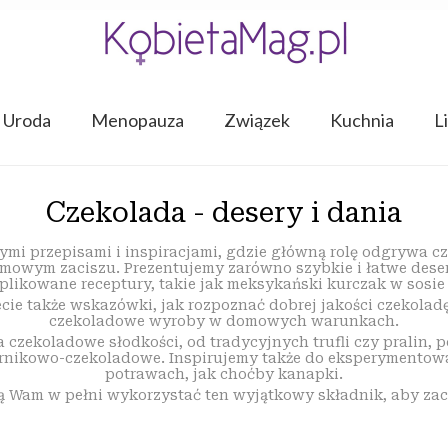
Uroda
Menopauza
Związek
Kuchnia
L
Czekolada - desery i dania
ymi przepisami i inspiracjami, gdzie główną rolę odgrywa c
owym zaciszu. Prezentujemy zarówno szybkie i łatwe desery,
plikowane receptury, takie jak meksykański kurczak w sosie 
cie także wskazówki, jak rozpoznać dobrej jakości czekoladę
czekoladowe wyroby w domowych warunkach.
czekoladowe słodkości, od tradycyjnych trufli czy pralin, p
ernikowo-czekoladowe. Inspirujemy także do eksperymentow
potrawach, jak choćby kanapki.
ą Wam w pełni wykorzystać ten wyjątkowy składnik, aby za