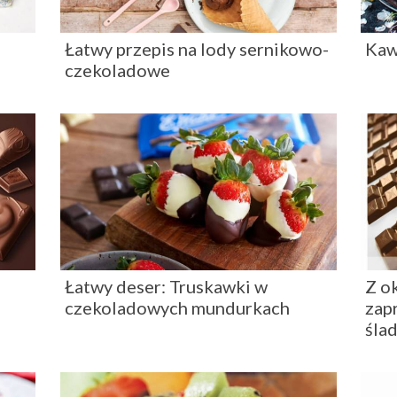
Łatwy przepis na lody sernikowo-
Kaw
czekoladowe
Łatwy deser: Truskawki w
Z o
czekoladowych mundurkach
zap
śla