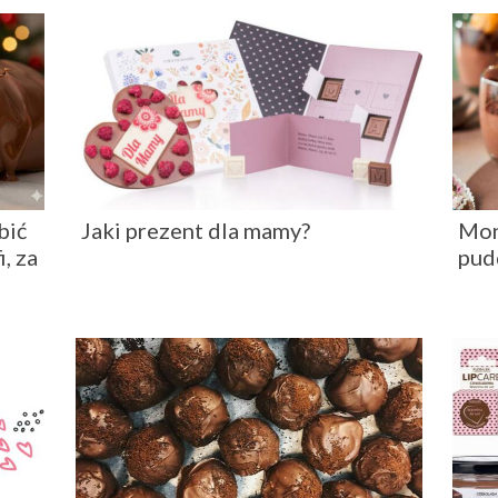
bić
Jaki prezent dla mamy?
Mon
, za
pud