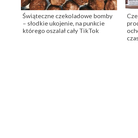
Świąteczne czekoladowe bomby
Cze
– słodkie ukojenie, na punkcie
pro
którego oszalał cały TikTok
och
cza