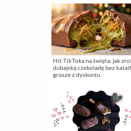
Hit TikToka na święta: jak zro
dubajską czekoladę bez kataifi
grosze z dyskontu