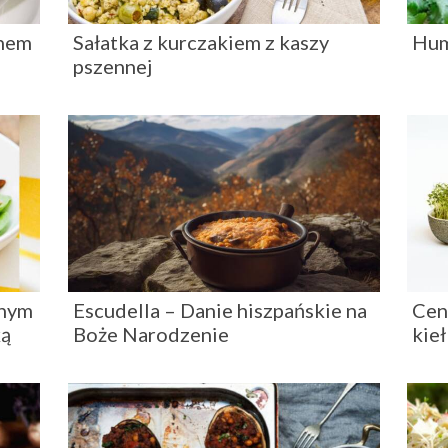
ynem
Sałatka z kurczakiem z kaszy
Hum
pszennej
onym
Escudella – Danie hiszpańskie na
Cen
ką
Boże Narodzenie
kieł