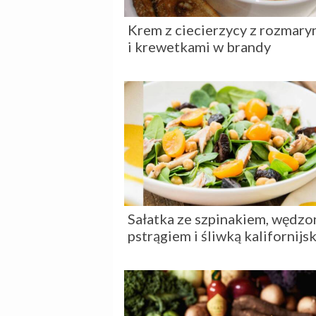
Krem z ciecierzycy z rozmar
i krewetkami w brandy
Sałatka ze szpinakiem, wędz
pstrągiem i śliwką kalifornijs