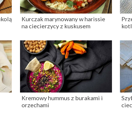
ukolą
Kurczak marynowany w harissie
Prz
na ciecierzycy z kuskusem
kotl
Kremowy hummus z burakami i
Szy
orzechami
cie