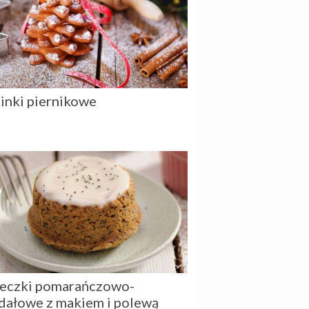
inki piernikowe
eczki pomarańczowo-
dałowe z makiem i polewą