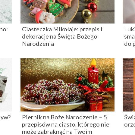
no:
Ciasteczka Mikołaje: przepis i
Luki
dekoracje na Święta Bożego
sma
Narodzenia
do 
zyw?
Piernik na Boże Narodzenie – 5
Świ
przepisów na ciasto, którego nie
orz
może zabraknąć na Twoim