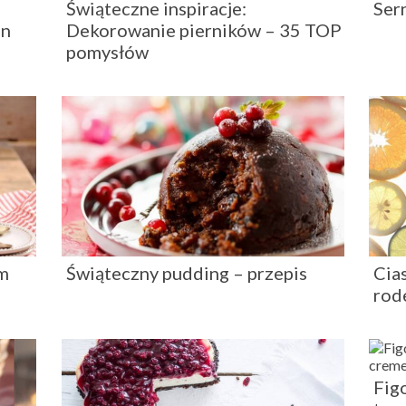
Świąteczne inspiracje:
Ser
on
Dekorowanie pierników – 35 TOP
pomysłów
ym
Świąteczny pudding – przepis
Cia
rod
Fig