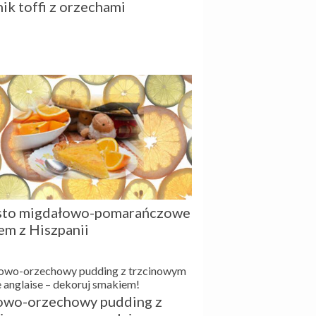
nik toffi z orzechami
sto migdałowo-pomarańczowe
em z Hiszpanii
owo-orzechowy pudding z