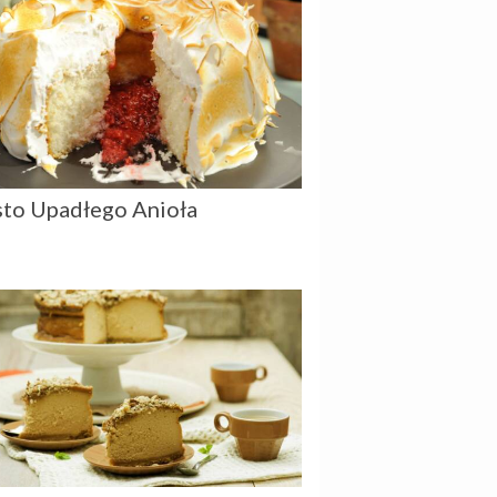
sto Upadłego Anioła