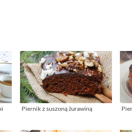
mi
Piernik z suszoną żurawiną
Pie