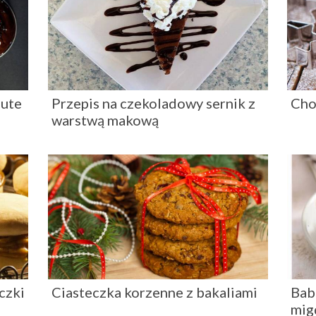
nute
Przepis na czekoladowy sernik z
Cho
warstwą makową
czki
Ciasteczka korzenne z bakaliami
Bab
mig