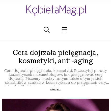
Cera dojrzała pielęgnacja,
kosmetyki, anti-aging
Cera dojrzała pielęgnacja, kosmetyki. Przeczytaj porady
kosmetyczek i kosmetologów, jak pielęgnować cerę
dojrzałą. Piszemy między innymi także o tym jakich
składników szukać w kosmetykach do pielęgnacji cery
dojrzałej. Na bieżąco prezentujemy nowości kosmetyczne
więcej...
dla tego typu cery.