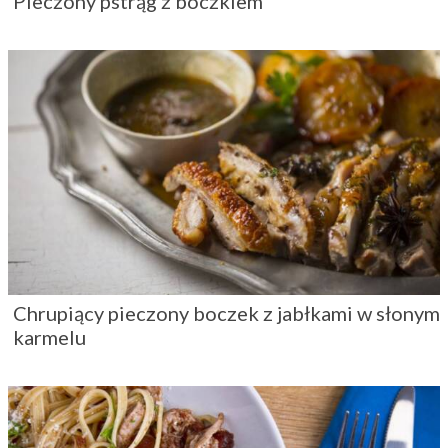
Pieczony pstrąg z boczkiem
Chrupiący pieczony boczek z jabłkami w słonym
karmelu