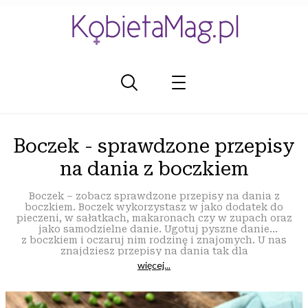
Boczek - sprawdzone przepisy
na dania z boczkiem
Boczek – zobacz sprawdzone przepisy na dania z
boczkiem. Boczek wykorzystasz w jako dodatek do
pieczeni, w sałatkach, makaronach czy w zupach oraz
jako samodzielne danie. Ugotuj pyszne danie
z boczkiem i oczaruj nim rodzinę i znajomych. U nas
znajdziesz przepisy na dania tak dla
zaawansowanych kucharzy – amatorów, jak i
więcej...
początkujących. KobietaMag.pl – Twoje najlepsze
przepisy kulinarne.