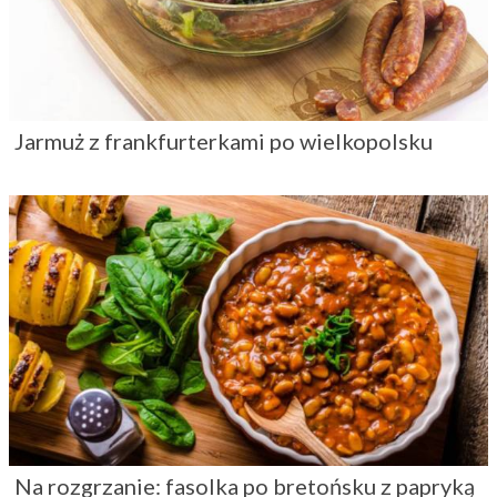
Jarmuż z frankfurterkami po wielkopolsku
Na rozgrzanie: fasolka po bretońsku z papryką