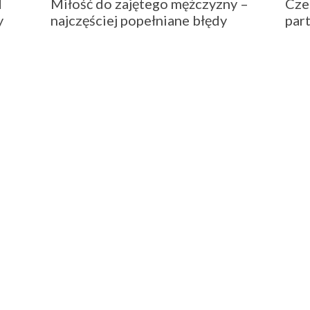
d
Miłość do zajętego mężczyzny –
Cze
y
najczęściej popełniane błędy
par