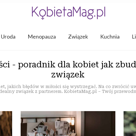
Uroda
Menopauza
Związek
Kuchnia
L
ci - poradnik dla kobiet jak zbu
związek
iet, jakich błędów w miłości się wystrzegać. Na co zwrócić u
ealny związek z partnerem. KobietaMag.pl – Twój przewodn