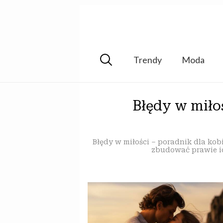
Trendy
Moda
Błędy w miłoś
Błędy w miłości – poradnik dla kob
zbudować prawie id