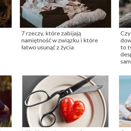
7 rzeczy, które zabijają
Czy
namiętność w związku i które
dow
łatwo usunąć z życia
to 
des
sam