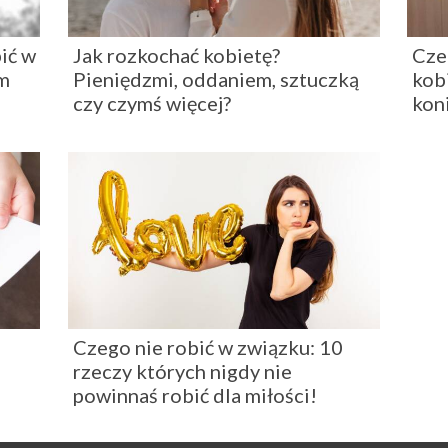
ić w
Jak rozkochać kobietę?
Cze
m
Pieniędzmi, oddaniem, sztuczką
kob
czy czymś więcej?
kon
Czego nie robić w związku: 10
rzeczy których nigdy nie
powinnaś robić dla miłości!