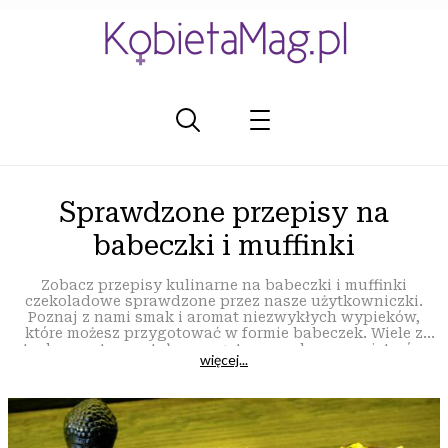
Sprawdzone przepisy na
babeczki i muffinki
Zobacz przepisy kulinarne na babeczki i muffinki
czekoladowe sprawdzone przez nasze użytkowniczki.
Poznaj z nami smak i aromat niezwykłych wypieków,
które możesz przygotować w formie babeczek. Wiele z
tych receptur zostało przygotowanych przez mistrzów
więcej...
kuchni. Czy wiesz, że babeczki nie muszą być słodkie, ale
mogą być także wytrawne? Załączone zdjęcia pomogą Ci
przygotować perfekcyjne wypieki. Nasze przepisy to
doskonała propozycja tak dla początkujących kucharzy,
jak i dla tych bardziej zaawansowanych. Wśród naszych
przepisów na pewno znajdziesz idealną propozycję dla