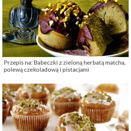
siebie. KobietaMag.pl – Twoje najlepsze przepisy
kulinarne.
Przepis na: Babeczki z zieloną herbatą matcha,
polewą czekoladową i pistacjami