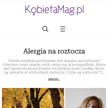
Alergia na roztocza
Twoim wielkim problemem jest alergia na roztocza?
Obecnie coraz więcej osób cierpi na tę przypadłość, która
jest spowodowana przede wszystkim przez białka, które
są zawarte w odchodach roztoczy. Czym są roztocza? To
miniaturowe pajęczaki, które żywią się między innymi
więcej...
złuszczonym naskórkiem człowieka, a żyją w kurzu
dostępnym zawsze dookoła nas. Niestety od roztoczy się
nie ucieknie, a alergia na roztocza potrafi nam bardzo
uprzykrzyć życie. Co gorsza, alergia na roztocza potrafi
się jeszcze bardziej zintensyfikować jeśli w domu jest
wilgotno, ciepło, a pokoje bardzo rzadko się wietrzy. W
zimie najczęściej alergia tego typu ustępuje, gdyż
roztocza się wtedy nie rozmnażają. Objawy są najczęściej