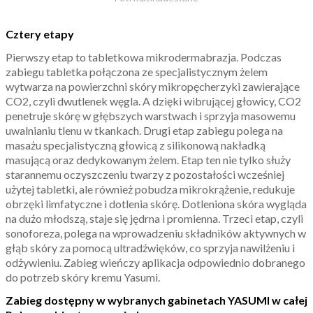
Cztery etapy
Pierwszy etap to tabletkowa mikrodermabrazja. Podczas
zabiegu tabletka połączona ze specjalistycznym żelem
wytwarza na powierzchni skóry mikropęcherzyki zawierające
CO2, czyli dwutlenek węgla. A dzięki wibrującej głowicy, CO2
penetruje skórę w głębszych warstwach i sprzyja masowemu
uwalnianiu tlenu w tkankach. Drugi etap zabiegu polega na
masażu specjalistyczną głowicą z silikonową nakładką
masującą oraz dedykowanym żelem. Etap ten nie tylko służy
starannemu oczyszczeniu twarzy z pozostałości wcześniej
użytej tabletki, ale również pobudza mikrokrążenie, redukuje
obrzęki limfatyczne i dotlenia skórę. Dotleniona skóra wygląda
na dużo młodszą, staje się jędrna i promienna. Trzeci etap, czyli
sonoforeza, polega na wprowadzeniu składników aktywnych w
głąb skóry za pomocą ultradźwięków, co sprzyja nawilżeniu i
odżywieniu. Zabieg wieńczy aplikacja odpowiednio dobranego
do potrzeb skóry kremu Yasumi.
Zabieg dostępny w wybranych gabinetach YASUMI w całej