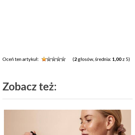
Oceń ten artykuł:
(
2
głosów, średnia:
1,00
z 5)
Zobacz też: