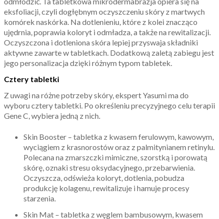
odmłodzić. Ta tabletkowa mikrodermabrazja opiera się na
eksfoliacji, czyli dogłębnym oczyszczeniu skóry z martwych
komórek naskórka. Na dotlenieniu, które z kolei znacząco
ujędrnia, poprawia koloryt i odmładza, a także na rewitalizacji.
Oczyszczona i dotleniona skóra lepiej przyswaja składniki
aktywne zawarte w tabletkach. Dodatkową zaletą zabiegu jest
jego personalizacja dzięki różnym typom tabletek.
Cztery tabletki
Z uwagi na różne potrzeby skóry, ekspert Yasumi ma do
wyboru cztery tabletki. Po określeniu precyzyjnego celu terapii
Gene C, wybiera jedną z nich.
Skin Booster – tabletka z kwasem ferulowym, kawowym,
wyciągiem z krasnorostów oraz z palmitynianem retinylu.
Polecana na zmarszczki mimiczne, szorstką i porowatą
skórę, oznaki stresu oksydacyjnego, przebarwienia.
Oczyszcza, odświeża koloryt, dotlenia, pobudza
produkcję kolagenu, rewitalizuje i hamuje procesy
starzenia.
Skin Mat – tabletka z węglem bambusowym, kwasem