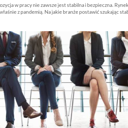
zycja w pracy nie zawsze jest stabilna i bezpieczna. Ryne
śnie z pandemią. Na jakie branże postawić szukając stabi