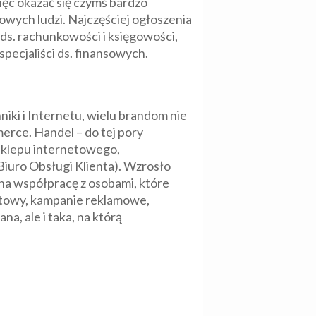
ęc okazać się czymś bardzo
wych ludzi. Najczęściej ogłoszenia
ds. rachunkowości i księgowości,
pecjaliści ds. finansowych.
ki i Internetu, wielu brandom nie
erce. Handel – do tej pory
 sklepu internetowego,
Biuro Obsługi Klienta). Wzrosło
na współpracę z osobami, które
rnetowy, kampanie reklamowe,
a, ale i taka, na którą