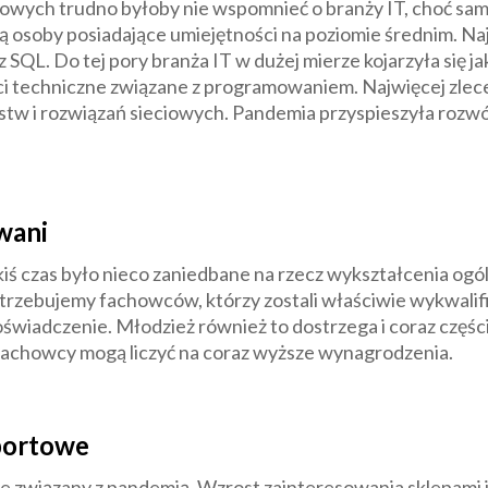
owych trudno byłoby nie wspomnieć o branży IT, choć sam
ą osoby posiadające umiejętności na poziomie średnim. Na
z SQL. Do tej pory branża IT w dużej mierze kojarzyła się j
ci techniczne związane z programowaniem. Najwięcej zlece
rstw i rozwiązań sieciowych. Pandemia przyspieszyła rozwój 
wani
ś czas było nieco zaniedbane na rzecz wykształcenia ogó
trzebujemy fachowców, którzy zostali właściwie wykwalifi
iadczenie. Młodzież również to dostrzega i coraz częście
Fachowcy mogą liczyć na coraz wyższe wynagrodzenia.
sportowe
iśle związany z pandemią. Wzrost zainteresowania sklepam