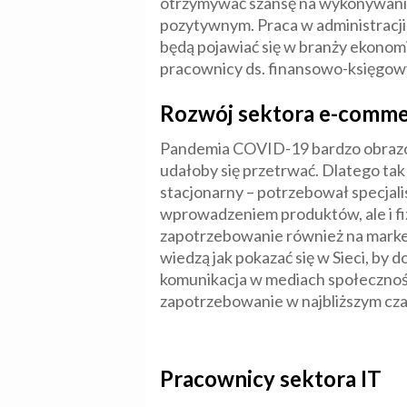
otrzymywać szansę na wykonywanie
pozytywnym. Praca w administracji 
będą pojawiać się w branży ekonomi
pracownicy ds. finansowo-księgowyc
Rozwój sektora e-comm
Pandemia COVID-19 bardzo obrazowo
udałoby się przetrwać. Dlatego ta
stacjonarny – potrzebował specjali
wprowadzeniem produktów, ale i fiz
zapotrzebowanie również na market
wiedzą jak pokazać się w Sieci, by 
komunikacja w mediach społecznościo
zapotrzebowanie w najbliższym czas
Pracownicy sektora IT