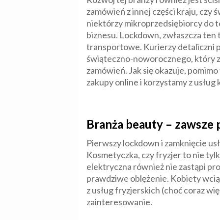
zamówień z innej części kraju, czy 
niektórzy mikroprzedsiębiorcy do t
biznesu. Lockdown, zwłaszcza ten t
transportowe. Kurierzy detaliczni
świąteczno-noworocznego, który za
zamówień. Jak się okazuje, pomimo
zakupy online i korzystamy z usług 
Branża beauty – zawsze 
Pierwszy lockdown i zamknięcie usł
Kosmetyczka, czy fryzjer to nie ty
elektryczna również nie zastąpi pr
prawdziwe oblężenie. Kobiety wciąż
z usług fryzjerskich (choć coraz wię
zainteresowanie.