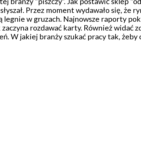
tej branży “piszczy”. Jak postawić sklep “od
usłyszał. Przez moment wydawało się, że r
 legnie w gruzach. Najnowsze raporty poka
k zaczyna rozdawać karty. Również widać 
eń. W jakiej branży szukać pracy tak, żeby 