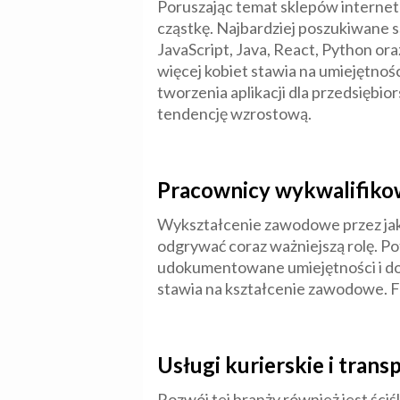
Poruszając temat sklepów internet
cząstkę. Najbardziej poszukiwane s
JavaScript, Java, React, Python ora
więcej kobiet stawia na umiejętnoś
tworzenia aplikacji dla przedsiębio
tendencję wzrostową.
Pracownicy wykwalifiko
Wykształcenie zawodowe przez jaki
odgrywać coraz ważniejszą rolę. Po
udokumentowane umiejętności i dośw
stawia na kształcenie zawodowe. 
Usługi kurierskie i tran
Rozwój tej branży również jest śc