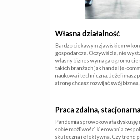
Własna działalność
Bardzo ciekawym zjawiskiem w konte
gospodarcze. Oczywiście, nie wystar
własny biznes wymaga ogromu cierp
takich branżach jak handel (e-co
naukowa i techniczna. Jeżeli masz po
stronę chcesz rozwijać swój biznes
Praca zdalna, stacjonar
Pandemia sprowokowała dyskusję na
sobie możliwości kierowania zespoł
skuteczna i efektywna. Czy trend 