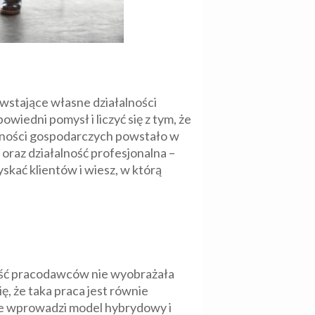
wstające własne działalności
wiedni pomysł i liczyć się z tym, że
alności gospodarczych powstało w
raz działalność profesjonalna –
yskać klientów i wiesz, w którą
zęść pracodawców nie wyobrażała
, że taka praca jest równie
 że wprowadzi model hybrydowy i