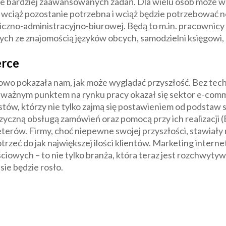
 bardziej zaawansowanych zadań. Dla wielu osób może wi
wciąż pozostanie potrzebna i wciąż będzie potrzebować no
czno-administracyjno-biurowej. Będą to m.in. pracownicy 
h ze znajomością języków obcych, samodzielni księgowi, s
erce
 pokazała nam, jak może wyglądać przyszłość. Bez techni
k ważnym punktem na rynku pracy okazał się sektor e-comm
stów, którzy nie tylko zajmą się postawieniem od podstaw
yczną obsługą zamówień oraz pomocą przy ich realizacji (
erów. Firmy, choć niepewne swojej przyszłości, stawiały 
dotrzeć do jak największej ilości klientów. Marketing inte
wych – to nie tylko branża, która teraz jest rozchwytywan
ie będzie rosło.