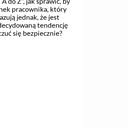
 A do Z”, jak sprawić, by
ynek pracownika, który
zują jednak, że jest
zdecydowaną tendencję
czuć się bezpiecznie?