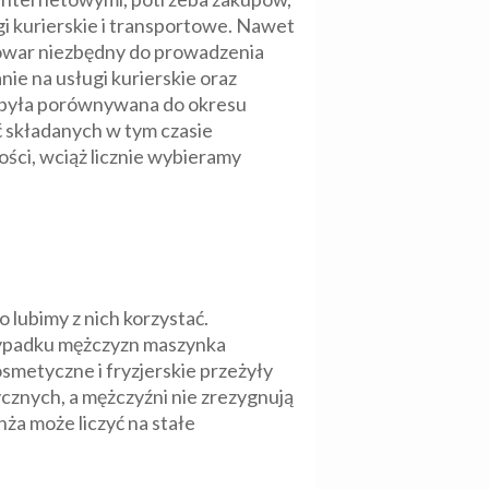
gi kurierskie i transportowe. Nawet
 towar niezbędny do prowadzenia
ie na usługi kurierskie oraz
y była porównywana do okresu
ć składanych w tym czasie
ści, wciąż licznie wybieramy
 lubimy z nich korzystać.
przypadku mężczyzn maszynka
smetyczne i fryzjerskie przeżyły
cznych, a mężczyźni nie zrezygnują
nża może liczyć na stałe