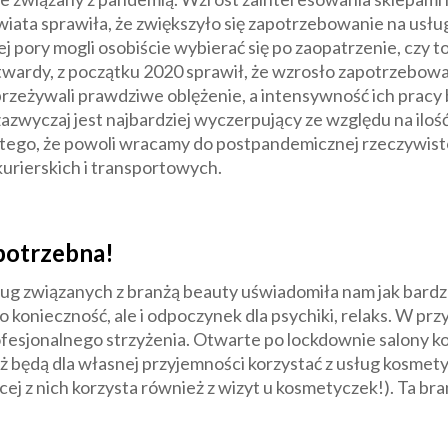
świata sprawiła, że zwiększyło się zapotrzebowanie na usłu
ej pory mogli osobiście wybierać się po zaopatrzenie, czy
wardy, z początku 2020 sprawił, że wzrosło zapotrzebowan
 przeżywali prawdziwe oblężenie, a intensywność ich prac
zwyczaj jest najbardziej wyczerpujący ze względu na iloś
 tego, że powoli wracamy do postpandemicznej rzeczywisto
kurierskich i transportowych.
potrzebna!
ug związanych z branżą beauty uświadomiła nam jak bardzo
lko konieczność, ale i odpoczynek dla psychiki, relaks. W 
ofesjonalnego strzyżenia. Otwarte po lockdownie salony ko
 będą dla własnej przyjemności korzystać z usług kosmety
cej z nich korzysta również z wizyt u kosmetyczek!). Ta bra