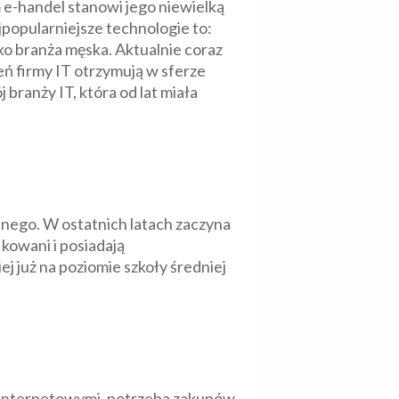
 e-handel stanowi jego niewielką
jpopularniejsze technologie to:
ako branża męska. Aktualnie coraz
ń firmy IT otrzymują w sferze
branży IT, która od lat miała
lnego. W ostatnich latach zaczyna
kowani i posiadają
j już na poziomie szkoły średniej
i internetowymi, potrzeba zakupów,