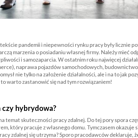
kście pandemii i niepewności rynku pracy były licznie po
czą marzenia o posiadaniu własnej firmy. Należy mieć odpo
liwości i samozaparcia. W ostatnim roku najwięcej dział
mmerce), naprawa pojazdów samochodowych, budownictwo o
mysł nie tylko na założenie działalności, ale i na to jak poz
, to warto zastanowić się nad tym rozwiązaniem!
na czy hybrydowa?
 temat skuteczności pracy zdalnej. Do tej pory spora c
em, który pracuje z własnego domu. Tymczasem okazuje się
pracy zdalnej się utrzyma? Sporo pracodawców deklaruje,