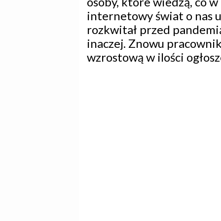
osoby, które wiedzą, co w 
internetowy świat o nas 
rozkwitał przed pandemią
inaczej. Znowu pracowni
wzrostową w ilości ogłosz