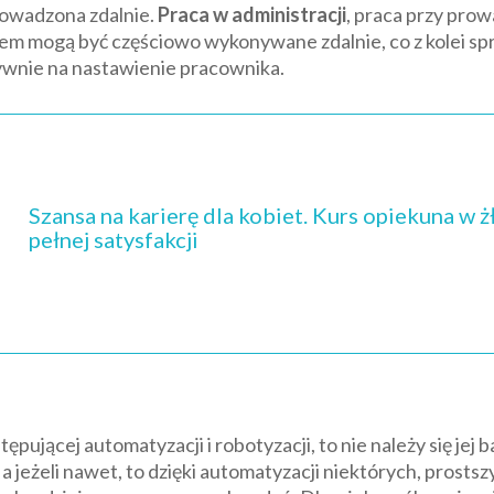
rowadzona zdalnie.
Praca w administracji
, praca przy pro
iem mogą być częściowo wykonywane zdalnie, co z kolei sp
wnie na nastawienie pracownika.
Szansa na karierę dla kobiet. Kurs opiekuna w 
pełnej satysfakcji
ującej automatyzacji i robotyzacji, to nie należy się jej 
, a jeżeli nawet, to dzięki automatyzacji niektórych, pros