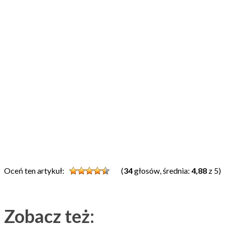
Oceń ten artykuł:
(
34
głosów, średnia:
4,88
z 5)
Zobacz też: