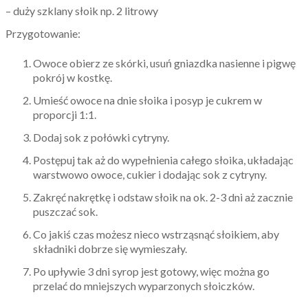
– duży szklany słoik np. 2 litrowy
Przygotowanie:
Owoce obierz ze skórki, usuń gniazdka nasienne i pigwę
pokrój w kostkę.
Umieść owoce na dnie słoika i posyp je cukrem w
proporcji 1:1.
Dodaj sok z połówki cytryny.
Postępuj tak aż do wypełnienia całego słoika, układając
warstwowo owoce, cukier i dodając sok z cytryny.
Zakręć nakrętkę i odstaw słoik na ok. 2-3 dni aż zacznie
puszczać sok.
Co jakiś czas możesz nieco wstrząsnąć słoikiem, aby
składniki dobrze się wymieszały.
Po upływie 3 dni syrop jest gotowy, więc można go
przelać do mniejszych wyparzonych słoiczków.