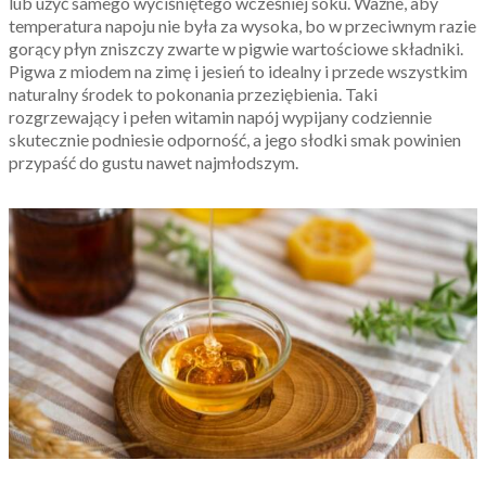
lub użyć samego wyciśniętego wcześniej soku. Ważne, aby
temperatura napoju nie była za wysoka, bo w przeciwnym razie
gorący płyn zniszczy zwarte w pigwie wartościowe składniki.
Pigwa z miodem na zimę i jesień to idealny i przede wszystkim
naturalny środek to pokonania przeziębienia. Taki
rozgrzewający i pełen witamin napój wypijany codziennie
skutecznie podniesie odporność, a jego słodki smak powinien
przypaść do gustu nawet najmłodszym.