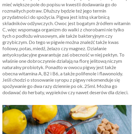
mieć większe pole do popisu w kwestii dodawania go do
rozmaitych potraw. Dłuższy będzie też jego termin
przydatności do spożycia. Pigwa jest istną skarbnicą
składników odżywczych. Owoc jest bogatym źródłem witamin
C, więc wspomaga organizm do walki z chorobami nie tylko
tych o podłożu wirusowym, ale także bakteryjnym czy
grzybiczym. Do tego w pigwie można znaleźć także kwas
foliowy, potas, miedź, żelazo czy magnez. Działanie
antyoksydacyjne gwarantuje zaś obecność w niej pektyn. To
właśnie one dobroczynnie działają na florę jelitową niczym
naturalny probiotyk. Ponadto w owocu pigwy jest także
obecna witamina A, B2 i B6, a także polifenole i flawonoidy.
Jeśli chodzi o stosowanie syropu z pigwy rekomenduje się
spożywanie go dwa razy dziennie po ok. 25ml. Można go
dodawać do herbaty, wypieków czy nawet deserów dla dzieci.