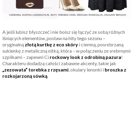
A jeśli lubisz błyszczeć i nie boisz się łączyć ze sobą różnych
lśniących elementów, postaw na hity tego sezonu –
oryginalną
złotą kurtkę z eco skóry
i ciemną, posrebrzaną
sukienkę z metaliczną nitką, która – w połączeniu ze srebrnymi
szpilkami – zapewni Ci
rockowy look z odrobiną pazura
!
Charakteru dodadzą całości zabawne akcenty, takie jak
„zezowata” torebka z rzęsami
, okulary lenonki i
broszka z
rozkojarzoną sówką
.