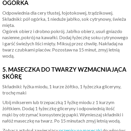
OGÓRKA
Odpowiednia dla cery tłustej, łojotokowej, trądzikowej.
Składniki: pół ogórka, 1 nieduże jabłko, sok cytrynowy, świeża
mięta.
Ogórek obierz i drobno pokrój. Jabłko obierz, usuń gniazdo
nasienne, pokrój na kawałki. Dodaj łyżeczkę soku cytrynowego
i garść świeżych liści mięty. Miksuj przez chwilę. Nakładaj na
twarz czubkami placów. Pozostaw na 15 minut, zmyj letnią
wodą.
5. MASECZKA DO TWARZY WZMACNIAJĄCA
SKÓRĘ
Składniki: łyżka miodu, 1 kurze żółtko, 1 łyżeczka gliceryny,
trochę maki
Ubij mikserem lub trzepaczką 1 łyżkę miodu z 1 kurzym
żółtkiem. Dodaj 1 łyżeczkę gliceryny i odpowiednią ilość
mąki by otrzymać konsystencję papki. Wymieszaj składniki i
nałóż maseczkę na twarz. Po 15 minutach zmyj letnią wodą.
Zobacz artykuł zawierający
przepisy na maseczki
do włosów: