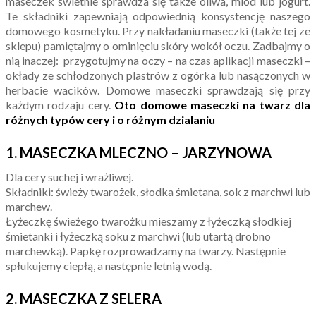
maseczek świetnie sprawdza się także oliwa, miód lub jogurt.
Te składniki zapewniają odpowiednią konsystencję naszego
domowego kosmetyku. Przy nakładaniu maseczki (także tej ze
sklepu) pamiętajmy o ominięciu skóry wokół oczu. Zadbajmy o
nią inaczej: przygotujmy na oczy – na czas aplikacji maseczki –
okłady ze schłodzonych plastrów z ogórka lub nasączonych w
herbacie wacików. Domowe maseczki sprawdzają się przy
każdym rodzaju cery.
Oto domowe maseczki na twarz dla
różnych typów cery i o różnym dzialaniu
1. MASECZKA MLECZNO – JARZYNOWA
Dla cery suchej i wrażliwej.
Składniki: świeży twarożek, słodka śmietana, sok z marchwi lub
marchew.
Łyżeczkę świeżego twarożku mieszamy z łyżeczką słodkiej
śmietanki i łyżeczką soku z marchwi (lub utartą drobno
marchewką). Papkę rozprowadzamy na twarzy. Następnie
spłukujemy ciepłą, a następnie letnią wodą.
2. MASECZKA Z SELERA