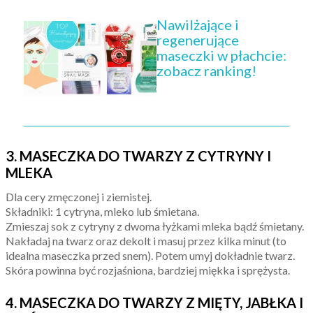
Nawilżające i
regenerujące
maseczki w płachcie:
zobacz ranking!
3. MASECZKA DO TWARZY Z CYTRYNY I
MLEKA
Dla cery zmęczonej i ziemistej.
Składniki: 1 cytryna, mleko lub śmietana.
Zmieszaj sok z cytryny z dwoma łyżkami mleka bądź śmietany.
Nakładaj na twarz oraz dekolt i masuj przez kilka minut (to
idealna maseczka przed snem). Potem umyj dokładnie twarz.
Skóra powinna być rozjaśniona, bardziej miękka i sprężysta.
4. MASECZKA DO TWARZY Z MIĘTY, JABŁKA I