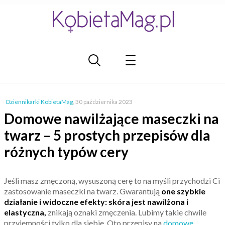
Dziennikarki KobietaMag
,
30 października 2023
Domowe nawilżające maseczki na
twarz – 5 prostych przepisów dla
różnych typów cery
Jeśli masz zmęczoną, wysuszoną cerę to na myśli przychodzi Ci
zastosowanie maseczki na twarz. Gwarantują
one szybkie
działanie i widoczne efekty: skóra jest nawilżona i
elastyczna,
znikają oznaki zmęczenia. Lubimy takie chwile
przyjemności tylko dla siebie. Oto przepisy na
domowe