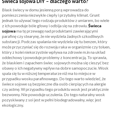
Świeca sojowa DIY – dlaczego warto?
Blask świecy w domu jesienną porą wprowadza do
pomieszczenia niezwykle ciepły i przytulny klimat. Grunt
jednak to używać tego rodzaju produktów z umiarem, bo wiele
z ich powoduje bóle głowy i odbija się na zdrowiu.
Świeca
sojowa
ma tę przewagę nad produktami zawierającymi
parafinę czy stearynę, że nie wydziela żadnych szkodliwych
substancji. Podczas spalania nie wydziela się tu benzen, który
może przyczyniać się do rozwoju raka w organizmie czy toluen,
który z kolei niekorzystnie wpływa na zdrowie m.in na układ
oddechowy i powoduje problemy z koncentracją. To sprawia,
że blaskiem i zapachem świec sojowych można się cieszyć bez
obawy o ich negatywny wpływ na dobre samopoczucie. Wosk
spala się tu w niższej temperaturze niż ma to miejsce w
przypadku wosku parafinowego. Do tego warto wiedzieć, że
świece sojowe są bezpieczne dla osób cierpiących na alergie
czy astmę. W przypadku tego produktu wosk jest praktycznie
bezwonny. Nie powoduje uczulenia. Do tego naturalny wosk
pozyskiwany z soi jest w pełni biodegradowalny, więc jest
ekologiczny.