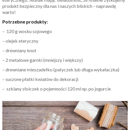
produkt bezpieczny dla nas i naszych bliskich – naprawdę
warto!
Potrzebne produkty:
– 120 g wosku sojowego
– olejek eteryczny
– drewniany knot
– 2 metalowe garnki (mniejszy i większy)
– drewniane mieszadełko (patyczek lub długa wykałaczka)
– suszone płatki kwiatów do dekoracji
– szklany słoiczek o pojemności 120 ml np. po jogurcie