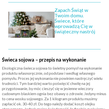
Zapach Świąt w
Twoim domu.
Świece, które
wprowadzą Cię w
świąteczny nastrój
Świeca sojowa – przepis na wykonanie
Ekologiczna świeca sojowa to świetny pomysł na wykonanie
produktu własnoręcznie, od podstaw i według własnego
pomysłu. Proces jej wykonania nie powinien nastręczyć wielu
trudności. Tym bardziej warto poświęcić chwilę na jej
przygotowanie, by móc cieszyć się w jesienne wieczory
cudownym blaskiem ognia bez obawy o zdrowie. Jedyny minus
to cena wosku sojowego. Za 1 kilogram produktu musimy
zapłacić ok. 30-40 zł. Do tego należy dodać koszt olejku
eterycznego. Jednak mając świadomość, że finalnie zyskujemy