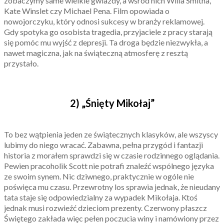
zobaczymy same wielkie gwiazdy, a wśród nich Willa Smitha,
Kate Winslet czy Michael Pena. Film opowiada o
nowojorczyku, który odnosi sukcesy w branży reklamowej.
Gdy spotyka go osobista tragedia, przyjaciele z pracy starają
się pomóc mu wyjść z depresji. Ta droga będzie niezwykła, a
nawet magiczna, jak na świąteczną atmosferę z resztą
przystało.
2) „Śnięty Mikołaj”
To bez wątpienia jeden ze świątecznych klasyków, ale wszyscy
lubimy do niego wracać. Zabawna, pełna przygód i fantazji
historia z morałem sprawdzi się w czasie rodzinnego oglądania.
Pewien pracoholik Scott nie potrafi znaleźć wspólnego języka
ze swoim synem. Nic dziwnego, praktycznie w ogóle nie
poświęca mu czasu. Przewrotny los sprawia jednak, że nieudany
tata staje się odpowiedzialny za wypadek Mikołaja. Ktoś
jednak musi rozwieźć dzieciom prezenty. Czerwony płaszcz
Świętego zakłada więc pełen poczucia winy i namówiony przez