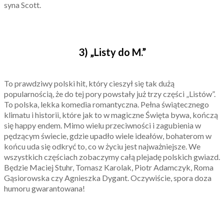
syna Scott.
3) „Listy do M.”
To prawdziwy polski hit, który cieszył się tak dużą
popularnością, że do tej pory powstały już trzy części „Listów”.
To polska, lekka komedia romantyczna. Pełna świątecznego
klimatu i historii, które jak to w magiczne Święta bywa, kończą
się happy endem. Mimo wielu przeciwności i zagubienia w
pędzącym świecie, gdzie upadło wiele ideałów, bohaterom w
końcu uda się odkryć to, co w życiu jest najważniejsze. We
wszystkich częściach zobaczymy całą plejadę polskich gwiazd.
Będzie Maciej Stuhr, Tomasz Karolak, Piotr Adamczyk, Roma
Gąsiorowska czy Agnieszka Dygant. Oczywiście, spora doza
humoru gwarantowana!