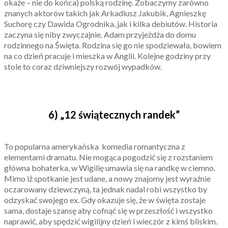
okaże – nie do końca) polską rodzinę. Zobaczymy zarówno
znanych aktorów takich jak Arkadiusz Jakubik, Agnieszkę
Suchorę czy Dawida Ogrodnika, jak i kilka debiutów. Historia
zaczyna się niby zwyczajnie. Adam przyjeżdża do domu
rodzinnego na Święta. Rodzina się go nie spodziewała, bowiem
na co dzień pracuje i mieszka w Anglii. Kolejne godziny przy
stole to coraz dziwniejszy rozwój wypadków.
6) „12 świątecznych randek”
To popularna amerykańska komedia romantyczna z
elementami dramatu. Nie mogąca pogodzić się z rozstaniem
główna bohaterka, w Wigilię umawia się na randkę w ciemno.
Mimo iż spotkanie jest udane, a nowy znajomy jest wyraźnie
oczarowany dziewczyną, ta jednak nadal robi wszystko by
odzyskać swojego ex. Gdy okazuje się, że w święta zostaje
sama, dostaje szansę aby cofnąć się w przeszłość i wszystko
naprawić, aby spędzić wigilijny dzień i wieczór z kimś bliskim.