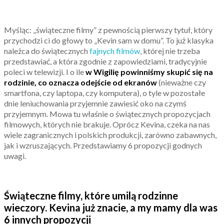
Myśląc: „świąteczne filmy” z pewnością pierwszy tytuł, który
przychodzi ci do głowy to „Kevin sam w domu”. To już klasyka
należca do świątecznych
fajnych filmów
, której nie trzeba
przedstawiać, a która zgodnie z zapowiedziami, tradycyjnie
poleci w telewizji. I o ile
w Wigilię powinniśmy skupić się na
rodzinie, co oznacza odejście od ekranów
(nieważne czy
smartfona, czy laptopa, czy komputera), o tyle w pozostałe
dnie leniuchowania przyjemnie zawiesić oko na czymś
przyjemnym. Mowa tu właśnie o świątecznych propozycjach
filmowych, których nie brakuje. Oprócz Kevina, czeka na nas
wiele zagranicznych i polskich produkcji, zarówno zabawnych,
jak i wzruszających. Przedstawiamy 6 propozycji godnych
uwagi.
Świąteczne filmy, które umilą rodzinne
wieczory. Kevina już znacie, a my mamy dla was
6 innych propozycji