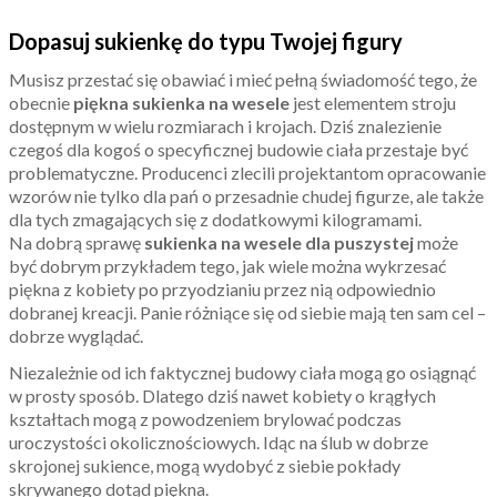
Dopasuj sukienkę do typu Twojej figury
Musisz przestać się obawiać i mieć pełną świadomość tego, że
obecnie
piękna sukienka na wesele
jest elementem stroju
dostępnym w wielu rozmiarach i krojach. Dziś znalezienie
czegoś dla kogoś o specyficznej budowie ciała przestaje być
problematyczne. Producenci zlecili projektantom opracowanie
wzorów nie tylko dla pań o przesadnie chudej figurze, ale także
dla tych zmagających się z dodatkowymi kilogramami.
Na dobrą sprawę
sukienka na wesele dla puszystej
może
być dobrym przykładem tego, jak wiele można wykrzesać
piękna z kobiety po przyodzianiu przez nią odpowiednio
dobranej kreacji. Panie różniące się od siebie mają ten sam cel –
dobrze wyglądać.
Niezależnie od ich faktycznej budowy ciała mogą go osiągnąć
w prosty sposób. Dlatego dziś nawet kobiety o krągłych
kształtach mogą z powodzeniem brylować podczas
uroczystości okolicznościowych. Idąc na ślub w dobrze
skrojonej sukience, mogą wydobyć z siebie pokłady
skrywanego dotąd piękna.