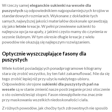
W rzeczy samej
eleganckie sukienki na wesele dla
puszystych
są odpowiednikiem najpopularniejszych krojów w
standardowych rozmiarach. Wykonane z dokładnie tych
samych, najwyższej jakości materiałów doskonale sprawdzają
się jako
letnie
kreacje. W pełni przewiewne sukienki to
najlepsza opcja na upały, z jakimi często mamy do czynienia w
sezonie ślubnym. W tym okresie długie kreacje z wielu
powodów nie okazują się najlepszym rozwiązaniem.
Optycznie wyszczuplające fasony dla
puszystych
Wiele kobiet posiadających ponadprogramowe kilogramy
stara się zrobić wszystko, by ten fakt zakamuflować. Nie da się
tego zrobić lepiej niż przy użyciu należytego ubioru.
Odpowiednio skrojone
sukienki dla puszystych pań na
wesele
są w stanie zmienić nasze postrzeganie przez otoczenie
o sto osiemdziesiąt stopni. Fason niewątpliwie ma znacznie
przy maskowaniu wszelkich niedoskonałości ciała.
Z różnych powodów, jak choćby tych zdrowotnych nie sposób