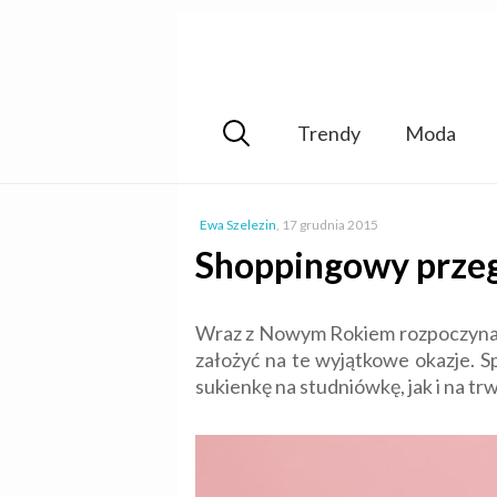
Trendy
Moda
Ewa Szelezin
,
17 grudnia 2015
Shoppingowy przeg
Wraz z Nowym Rokiem rozpoczynamy
założyć na te wyjątkowe okazje. 
sukienkę na studniówkę, jak i na tr