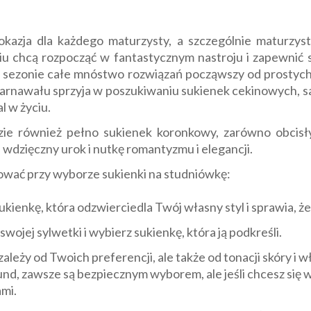
azja dla każdego maturzysty, a szczególnie maturzyst
u chcą rozpocząć w fantastycznym nastroju i zapewnić
m sezonie całe mnóstwo rozwiązań począwszy od prostych
arnawału sprzyja w poszukiwaniu sukienek cekinowych, s
l w życiu.
ie również pełno sukienek koronkowy, zarówno obcisły
 wdzięczny urok i nutkę romantyzmu i elegancji.
rować przy wyborze sukienki na studniówkę:
kienkę, która odzwierciedla Twój własny styl i sprawia, ż
wojej sylwetki i wybierz sukienkę, która ją podkreśli.
ależy od Twoich preferencji, ale także od tonacji skóry i wł
und, zawsze są bezpiecznym wyborem, ale jeśli chcesz się 
ami.