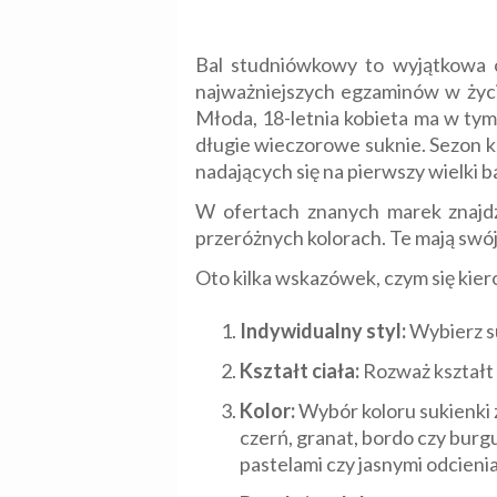
Bal studniówkowy to wyjątkowa ok
najważniejszych egzaminów w życi
Młoda, 18-letnia kobieta ma w ty
długie wieczorowe suknie. Sezon k
nadających się na pierwszy wielki ba
W ofertach znanych marek znajdz
przeróżnych kolorach. Te mają swój
Oto kilka wskazówek, czym się kie
Indywidualny styl:
Wybierz su
Kształt ciała:
Rozważ kształt s
Kolor:
Wybór koloru sukienki z
czerń, granat, bordo czy burg
pastelami czy jasnymi odcieni