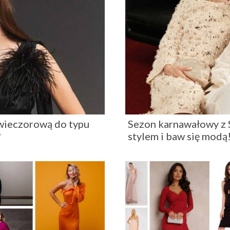
 wieczorową do typu
Sezon karnawałowy z 
?
stylem i baw się modą