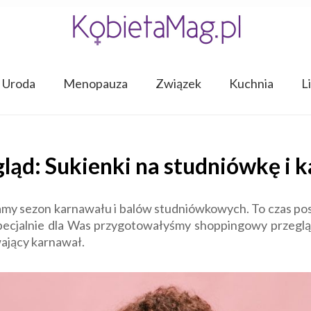
Uroda
Menopauza
Związek
Kuchnia
L
ląd: Sukienki na studniówkę i 
 sezon karnawału i balów studniówkowych. To czas pos
Specjalnie dla Was przygotowałyśmy shoppingowy przeglą
wający karnawał.