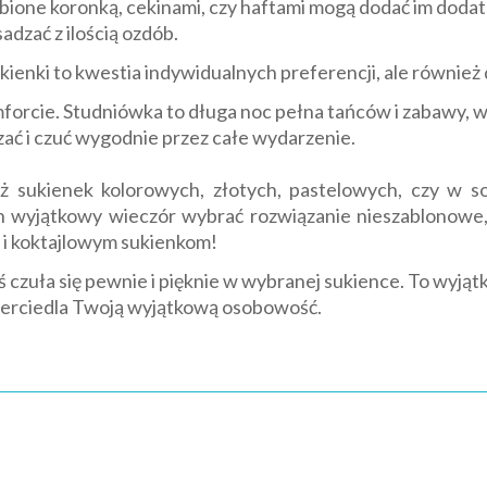
bione koronką, cekinami, czy haftami mogą dodać im doda
adzać z ilością ozdób.
ienki to kwestia indywidualnych preferencji, ale równie
forcie. Studniówka to długa noc pełna tańców i zabawy, w
ać i czuć wygodnie przez całe wydarzenie.
ż sukienek kolorowych, złotych, pastelowych, czy w s
wyjątkowy wieczór wybrać rozwiązanie nieszablonowe, c
 i koktajlowym sukienkom!
yś czuła się pewnie i pięknie w wybranej sukience. To wyją
wierciedla Twoją wyjątkową osobowość.