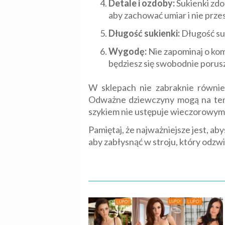
Detale i ozdoby:
Sukienki zdo
aby zachować umiar i nie przes
Długość sukienki:
Długość suk
Wygodę:
Nie zapominaj o kom
będziesz się swobodnie porusz
W sklepach nie zabraknie równie
Odważne dziewczyny mogą na ten 
szykiem nie ustępuje wieczorowym
Pamiętaj, że najważniejsze jest, ab
aby zabłysnąć w stroju, który odz