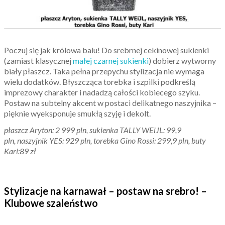
Poczuj się jak królowa balu! Do srebrnej cekinowej sukienki
(zamiast klasycznej
małej czarnej sukienki
) dobierz wytworny
biały płaszcz. Taka pełna przepychu stylizacja nie wymaga
wielu dodatków. Błyszcząca torebka i szpilki podkreślą
imprezowy charakter i nadadzą całości kobiecego szyku.
Postaw na subtelny akcent w postaci delikatnego naszyjnika –
pięknie wyeksponuje smukłą szyję i dekolt.
płaszcz Aryton: 2 999 pln, sukienka TALLY WEiJL: 99,9
pln, naszyjnik YES: 929 pln, torebka Gino Rossi: 299,9 pln, buty
Kari:89 zł
Stylizacje na karnawał – postaw na srebro! –
Klubowe szaleństwo