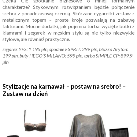
Czeka Cię spotkanie biznesowe o mniej formalnym
charakterze? Szykownym rozwiązaniem będzie połączenie
srebra z ponadczasową czernią. Skórzane cygaretki zestaw z
metalicznym topem – proste kroje pozwalają na zabawę
fakturami. Mocne dodatki, jak pojemna torba, wycięte botki z
klamrami i zegarek w męskim stylu są nie tylko niezwykle
stylowe, ale również praktyczne.
zegarek YES: 1 195 pln, spodnie ESPRIT: 299 pln, bluzka Aryton:
199 pln, buty HEGO’S MILANO: 599 pln, torba SIMPLE CP: 899,9
pln
Stylizacje na karnawał – postaw na srebro! –
Zestaw na dzień