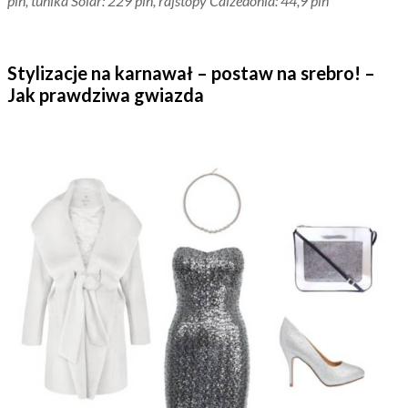
pln, tunika Solar: 229 pln, rajstopy Calzedonia: 44,9 pln
Stylizacje na karnawał – postaw na srebro! –
Jak prawdziwa gwiazda