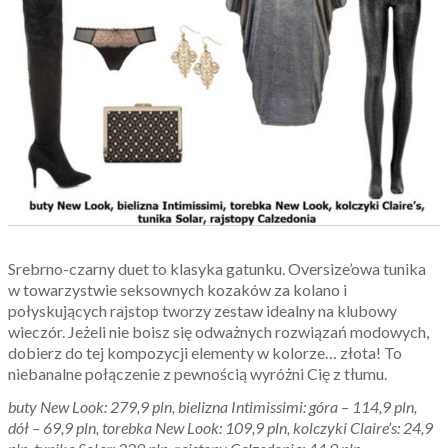
Srebrno-czarny duet to klasyka gatunku. Oversize’owa tunika
w towarzystwie seksownych kozaków za kolano i
połyskujących rajstop tworzy zestaw idealny na klubowy
wieczór. Jeżeli nie boisz się odważnych rozwiązań modowych,
dobierz do tej kompozycji elementy w kolorze… złota! To
niebanalne połączenie z pewnością wyróżni Cię z tłumu.
buty New Look: 279,9 pln, bielizna Intimissimi: góra – 114,9 pln,
dół – 69,9 pln, torebka New Look: 109,9 pln, kolczyki Claire’s: 24,9