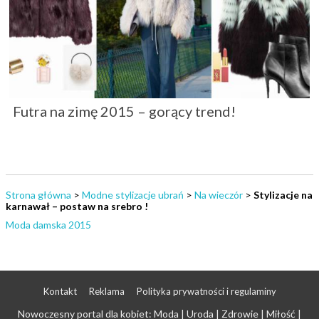
Futra na zimę 2015 – gorący trend!
Strona główna
>
Modne stylizacje ubrań
>
Na wieczór
>
Stylizacje na
karnawał – postaw na srebro !
Moda damska 2015
Kontakt
Reklama
Polityka prywatności i regulaminy
Nowoczesny portal dla kobiet: Moda | Uroda | Zdrowie | Miłość |