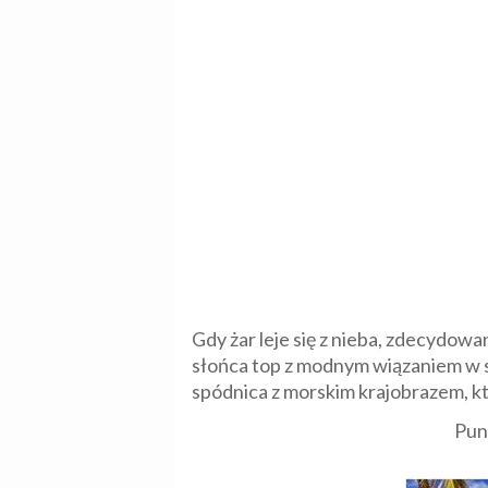
Gdy żar leje się z nieba, zdecydowa
słońca top z modnym wiązaniem w s
spódnica z morskim krajobrazem, któ
Punk