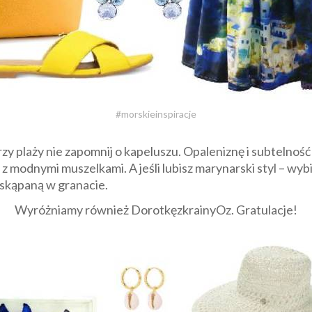
#morskieinspiracje
rzy plaży nie zapomnij o kapeluszu. Opaleniznę i subtelność
 z modnymi muszelkami. A jeśli lubisz marynarski styl – wyb
 skąpaną w granacie.
Wyróżniamy również DorotkęzkrainyOz. Gratulacje
!