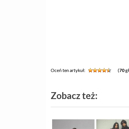
Oceń ten artykuł:
(
70
gł
Zobacz też: