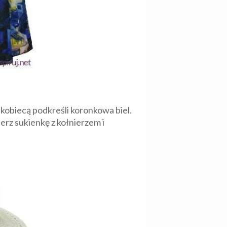
 kobiecą podkreśli koronkowa biel.
ierz sukienkę z kołnierzem i