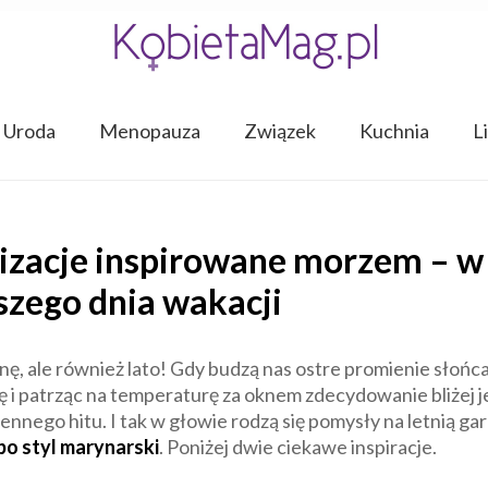
Uroda
Menopauza
Związek
Kuchnia
L
ylizacje inspirowane morzem – w
szego dnia wakacji
nę, ale również lato! Gdy budzą nas ostre promienie słońca,
 i patrząc na temperaturę za oknem zdecydowanie bliżej j
ennego hitu. I tak w głowie rodzą się pomysły na letnią ga
po styl marynarski
. Poniżej dwie ciekawe inspiracje.