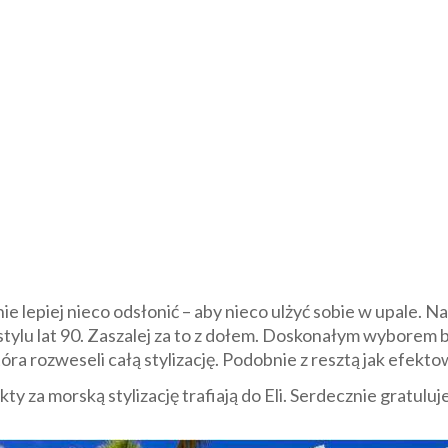
nie lepiej nieco odsłonić – aby nieco ulżyć sobie w upale. N
tylu lat 90. Zaszalej za to z dołem. Doskonałym wyborem
ra rozweseli całą stylizację. Podobnie z resztą jak efekto
ty za morską stylizację trafiają do Eli. Serdecznie gratulu