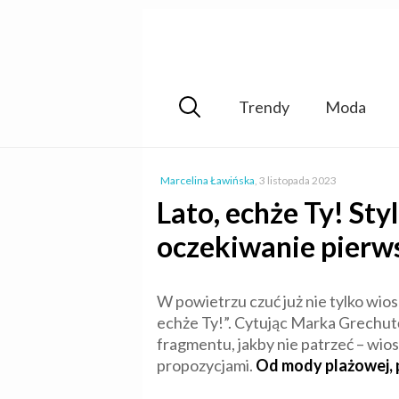
Trendy
Moda
Marcelina Ławińska
,
3 listopada 2023
Lato, echże Ty! St
oczekiwanie pierw
W powietrzu czuć już nie tylko wios
echże Ty!”. Cytując Marka Grechutę
fragmentu, jakby nie patrzeć – wios
propozycjami.
Od mody plażowej, 