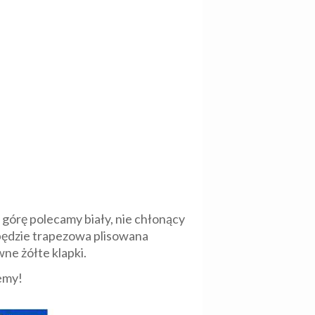
a górę polecamy biały, nie chłonący
 będzie trapezowa plisowana
wne żółte klapki.
jemy!