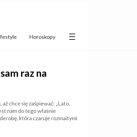
ifestyle
Horoskopy
 sam raz na
 aż chce się zaśpiewać: „Lato,
est nam do tego właśnie
rderobę, która czaruje rozmaitymi