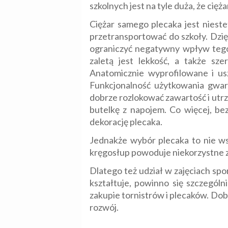
szkolnych jest na tyle duża, że cię
Ciężar samego plecaka jest nieste
przetransportować do szkoły. Dzi
ograniczyć negatywny wpływ tego 
zaletą jest lekkość, a także sze
Anatomicznie wyprofilowane i u
Funkcjonalność użytkowania gwar
dobrze rozlokować zawartość i utrz
butelkę z napojem. Co więcej, b
dekorację plecaka.
Jednakże wybór plecaka to nie ws
kręgosłup powoduje niekorzystne z
Dlatego też udział w zajęciach spo
kształtuje, powinno się szczegól
zakupie tornistrów i plecaków. Do
rozwój.