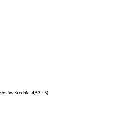
głosów, średnia:
4,57
z 5)