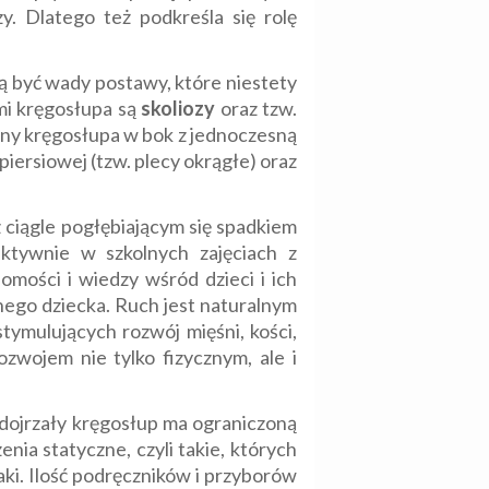
. Dlatego też podkreśla się rolę
ą być wady postawy, które niestety
mi kręgosłupa są
skoliozy
oraz tzw.
umny kręgosłupa w bok z jednoczesną
piersiowej (tzw. plecy okrągłe) oraz
ciągle pogłębiającym się spadkiem
aktywnie w szkolnych zajęciach z
mości i wiedzy wśród dzieci i ich
ego dziecka. Ruch jest naturalnym
ymulujących rozwój mięśni, kości,
wojem nie tylko fizycznym, ale i
edojrzały kręgosłup ma ograniczoną
enia statyczne, czyli takie, których
ki. Ilość podręczników i przyborów