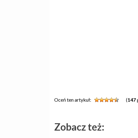
Oceń ten artykuł:
(
147
Zobacz też: