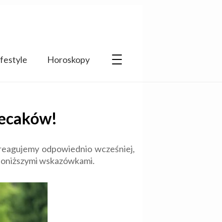
ifestyle
Horoskopy
lecaków!
zareagujemy odpowiednio wcześniej,
 poniższymi wskazówkami.