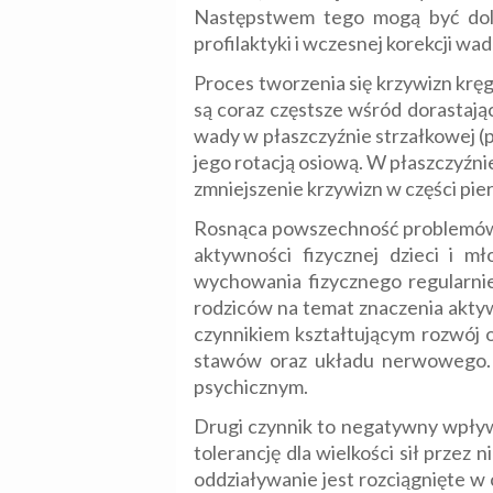
Następstwem tego mogą być doleg
profilaktyki i wczesnej korekcji wa
Proces tworzenia się krzywizn krę
są coraz częstsze wśród dorastają
wady w płaszczyźnie strzałkowej (p
jego rotacją osiową. W płaszczyźnie
zmniejszenie krzywizn w części piers
Rosnąca powszechność problemów z
aktywności fizycznej dzieci i m
wychowania fizycznego regularnie
rodziców na temat znaczenia akty
czynnikiem kształtującym rozwój 
stawów oraz układu nerwowego. N
psychicznym.
Drugi czynnik to negatywny wpływ 
tolerancję dla wielkości sił przez 
oddziaływanie jest rozciągnięte w