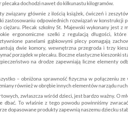
żar plecaka dochodzi nawet do kilkunastu kilogramów.
ty związany głównie z ilością książek, ćwiczeń i zeszytó
ęki zastosowaniu odpowiednich rozwiązań w konstrukcji p
ciężaru. Plecak szkolny St. Majewski wykonany jest z ma
rokie ergonomiczne szelki z regulacją długości, któr
sztywnione panelami gąbkowymi plecy pomagają zachow
antują dwie komory, wewnętrzna przegroda i trzy kies
ymać porządek w plecaku. Boczne elastyczne kieszonki sta
ezpieczeństwo na drodze zapewniają liczne elementy od
zystko – obniżona sprawność fizyczna w połączeniu ze
miany również w obrębie innych elementów narządu ruchu, 
rtowych, zwłaszcza wśród dzieci, jest bardzo ważny. O mł
nie dbać. To właśnie z tego powodu powinniśmy zwraca
brze dopasowane produkty zapewnią naszemu dziecku stab