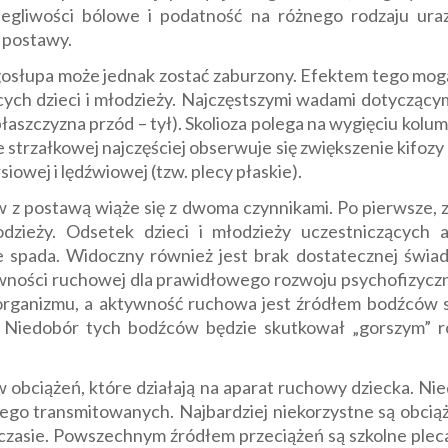
liwości bólowe i podatność na różnego rodzaju urazy
d postawy.
gosłupa może jednak zostać zaburzony. Efektem tego mog
cych dzieci i młodzieży. Najczęstszymi wadami dotyczący
łaszczyzna przód – tył). Skolioza polega na wygięciu kol
 strzałkowej najczęściej obserwuje się zwiększenie kifozy 
iowej i lędźwiowej (tzw. plecy płaskie).
 postawą wiąże się z dwoma czynnikami. Po pierwsze, z 
łodzieży. Odsetek dzieci i młodzieży uczestniczących 
 spada. Widoczny również jest brak dostatecznej świado
wności ruchowej dla prawidłowego rozwoju psychofizyczn
organizmu, a aktywność ruchowa jest źródłem bodźców st
iedobór tych bodźców będzie skutkował „gorszym” roz
obciążeń, które działają na aparat ruchowy dziecka. Ni
niego transmitowanych. Najbardziej niekorzystne są obciąż
 czasie. Powszechnym źródłem przeciążeń są szkolne pleca