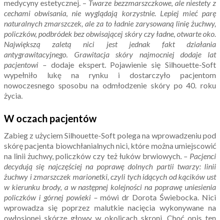
medycyny estetycznej. –
Twarze bezzmarszczkowe, ale niestety z
cechami obwisania, nie wyglądają korzystnie. Lepiej mieć parę
naturalnych zmarszczek, ale za to ładnie zarysowaną linię żuchwy,
policzków, podbródek bez obwisającej skóry czy ładne, otwarte oko.
Największą zaletą nici jest jednak fakt działania
antygrawitacyjnego. Grawitacja skóry najmocniej dodaje lat
pacjentowi
– dodaje ekspert. Pojawienie się Silhouette-Soft
wypełniło lukę na rynku i dostarczyło pacjentom
nowoczesnego sposobu na odmłodzenie skóry po 40. roku
życia.
W oczach pacjentów
Zabieg z użyciem Silhouette-Soft polega na wprowadzeniu pod
skórę pacjenta biowchłanialnych nici, które można umiejscowić
na linii żuchwy, policzków czy też łuków brwiowych. –
Pacjenci
decydują się najczęściej na poprawę dolnych partii twarzy: linii
żuchwy i zmarszczek marionetki, czyli tych idących od kącików ust
w kierunku brody, a w następnej kolejności na poprawę uniesienia
policzków i górnej powieki
– mówi dr Dorota Świebocka. Nici
wprowadza się poprzez malutkie nacięcia wykonywane na
owłosionej skórze głowy w okolicach skroni. Choć opis ten