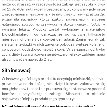
może odstraszać, w rzeczywistości zabieg jest szybki – trwa
od 15 do 40 minut i w pełni bezpieczny, wykonywany jedynie ze
znieczuleniem miejscowym. –
Te dwa aspekty również są bardzo
ważne dla pacjentów, którzy szukają skutecznego, a zarazem
naturalnego sposobu na przywrócenie skórze twarzy młodości –
wyjaśnia lekarz
.
Produkt został wykonany z materiałów
biowchłanialnych, co oznacza, że po upływie kilkunastu
miesięcy nici ulegają całkowitej degradacji. Zanim jednak tak
się stanie, związki w nich zawarte pobudzą syntezę kolagenu,
co pozwoli dodatkowo napiąć skórę. W zależności od trybu
życia, diety i uwarunkowań genetycznych efekty zabiegu mogą
utrzymywać się nawet do 2 lat.
Siła innowacji
O innowacyjności tego produktu decydują ministożki, haczyki,
przymocowane do każdej nici, dzięki którym zakotwicza się
ona głęboko w tkance i nie przesuwa się, co stanowczo podnosi
komfort i satysfakcję z zabiegu. Silhouette to obecnie
najnowocześniejszy produkt tego typu na rynku.
Więcej informacji o produkcie na: http://silhouette-soft.pl/