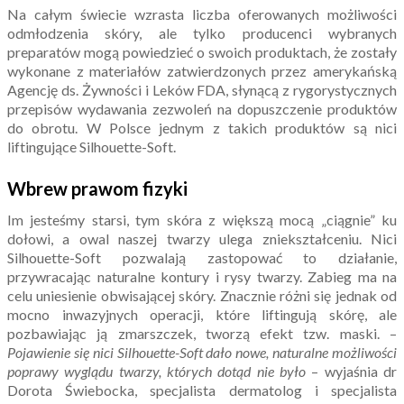
Na całym świecie wzrasta liczba oferowanych możliwości
odmłodzenia skóry, ale tylko producenci wybranych
preparatów mogą powiedzieć o swoich produktach, że zostały
wykonane z materiałów zatwierdzonych przez amerykańską
Agencję ds. Żywności i Leków FDA, słynącą z rygorystycznych
przepisów wydawania zezwoleń na dopuszczenie produktów
do obrotu. W Polsce jednym z takich produktów są nici
liftingujące Silhouette-Soft.
Wbrew prawom fizyki
Im jesteśmy starsi, tym skóra z większą mocą „ciągnie” ku
dołowi, a owal naszej twarzy ulega zniekształceniu. Nici
Silhouette-Soft pozwalają zastopować to działanie,
przywracając naturalne kontury i rysy twarzy. Zabieg ma na
celu uniesienie obwisającej skóry. Znacznie różni się jednak od
mocno inwazyjnych operacji, które liftingują skórę, ale
pozbawiając ją zmarszczek, tworzą efekt tzw. maski. –
Pojawienie się nici Silhouette-Soft dało nowe, naturalne możliwości
poprawy wyglądu twarzy, których dotąd nie było
– wyjaśnia dr
Dorota Świebocka, specjalista dermatolog i specjalista