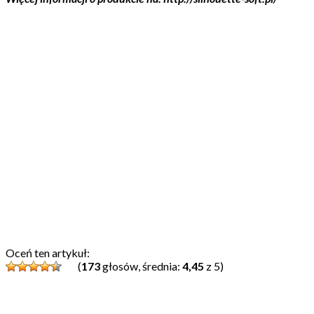
Oceń ten artykuł:
(
173
głosów, średnia:
4,45
z 5)