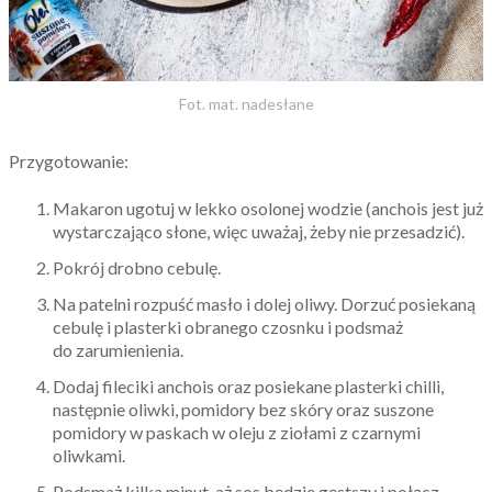
Fot. mat. nadesłane
Przygotowanie:
Makaron ugotuj w lekko osolonej wodzie (anchois jest już
wystarczająco słone, więc uważaj, żeby nie przesadzić).
Pokrój drobno cebulę.
Na patelni rozpuść masło i dolej oliwy. Dorzuć posiekaną
cebulę i plasterki obranego czosnku i podsmaż
do zarumienienia.
Dodaj fileciki anchois oraz posiekane plasterki chilli,
następnie oliwki, pomidory bez skóry oraz suszone
pomidory w paskach w oleju z ziołami z czarnymi
oliwkami.
Podsmaż kilka minut, aż sos będzie gęstszy i połącz