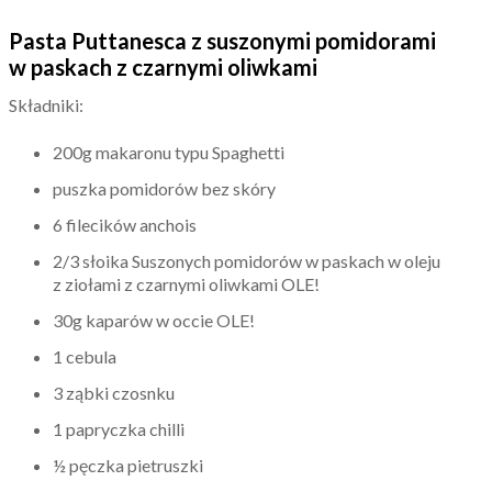
Pasta Puttanesca z suszonymi pomidorami
w paskach z czarnymi oliwkami
Składniki:
200g makaronu typu Spaghetti
puszka pomidorów bez skóry
6 filecików anchois
2/3 słoika Suszonych pomidorów w paskach w oleju
z ziołami z czarnymi oliwkami OLE!
30g kaparów w occie OLE!
1 cebula
3 ząbki czosnku
1 papryczka chilli
½ pęczka pietruszki