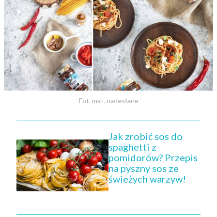
Fot. mat. nadesłane
Jak zrobić sos do
spaghetti z
pomidorów? Przepis
na pyszny sos ze
świeżych warzyw!