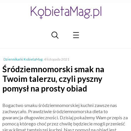
Dziennikarki KobietaMag
,
4 listopada 2021
Śródziemnomorski smak na
Twoim talerzu, czyli pyszny
pomysł na prosty obiad
Bogactwo smaku śródziemnomorskiej kuchni zawsze nas
zachwycało. Prawdziwie śródziemnomorska dieta to
gwarancja długowieczności. Dzisiaj pokażemy Wam przepis za
pomocą którego choć przez chwilę będziecie mogli przenieść
się w klimat tamtejszej kuchni. Nasz pomysł na obiad jest