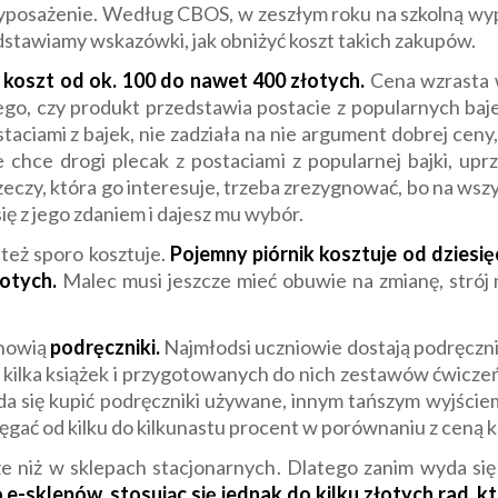
posażenie. Według CBOS, w zeszłym roku na szkolną wyp
edstawiamy wskazówki, jak obniżyć koszt takich zakupów.
koszt od ok. 100 do nawet 400 złotych.
Cena wzrasta w
ego, czy produkt przedstawia postacie z popularnych baje
taciami z bajek, nie zadziała na nie argument dobrej ceny, 
e chce drogi plecak z postaciami z popularnej bajki, upr
 rzeczy, która go interesuje, trzeba zrezygnować, bo na w
się z jego zdaniem i dajesz mu wybór.
też sporo kosztuje.
Pojemny piórnik kosztuje od dziesię
łotych.
Malec musi jeszcze mieć obuwie na zmianę, strój 
anowią
podręczniki.
Najmłodsi uczniowie dostają podręcznik 
j kilka książek i przygotowanych do nich zestawów ćwicze
a się kupić podręczniki używane, innym tańszym wyjściem 
ęgać od kilku do kilkunastu procent w porównaniu z ceną ks
e niż w sklepach stacjonarnych. Dlatego zanim wyda się
 e-sklepów, stosując się jednak do kilku złotych rad,