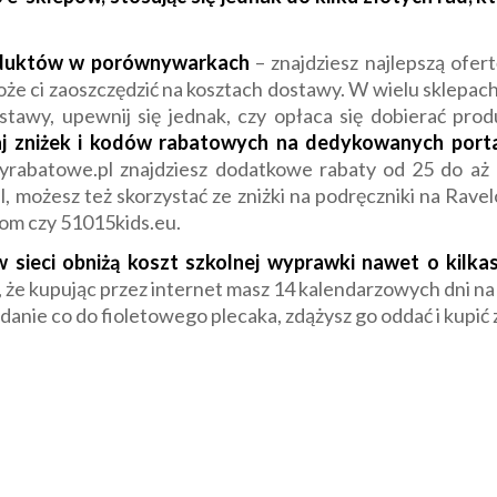
oduktów w porównywarkach
– znajdziesz najlepszą ofer
że ci zaoszczędzić na kosztach dostawy. W wielu sklepach
tawy, upewnij się jednak, czy opłaca się dobierać prod
kaj zniżek i kodów rabatowych na dedykowanych port
yrabatowe.pl znajdziesz dodatkowe rabaty od 25 do aż
l, możesz też skorzystać ze zniżki na podręczniki na Ravel
com czy 51015kids.eu.
 sieci obniżą koszt szkolnej wyprawki nawet o kilkas
 że kupując przez internet masz 14 kalendarzowych dni na
zdanie co do fioletowego plecaka, zdążysz go oddać i kupić 