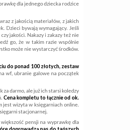
rawkę dla jednego dziecka rodzice
raz z jakością materiałów, z jakich
k. Dzieci bywają wymagający. Jeśli
czy jakości. Nakazy i zakazy też nie
zedź go, że w takim razie wspólnie
szystko może nie wystarczyć środków.
ciu do ponad 100 złotych, zestaw
na wf, ubranie galowe na początek
za darmo, ale już ich starsi koledzy
ń.
Cena kompletu to łącznie od ok.
jest wizyta w księgarniach online.
ięgarni stacjonarnej.
 większość pensji na wyprawkę dla
 które doprowadzą nas do tańszych