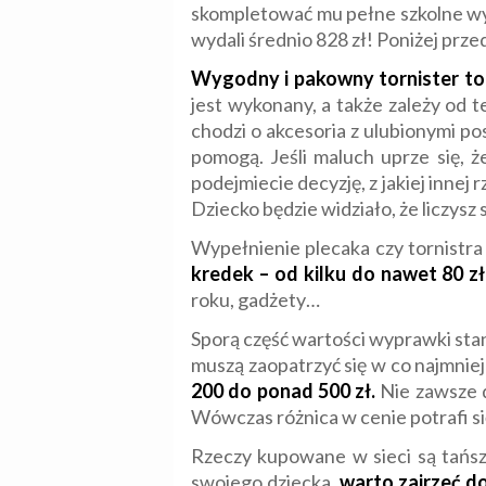
skompletować mu pełne szkolne wy
wydali średnio 828 zł! Poniżej prz
Wygodny i pakowny tornister to 
jest wykonany, a także zależy od t
chodzi o akcesoria z ulubionymi pos
pomogą. Jeśli maluch uprze się, ż
podejmiecie decyzję, z jakiej innej
Dziecko będzie widziało, że liczysz 
Wypełnienie plecaka czy tornistra 
kredek – od kilku do nawet 80 z
roku, gadżety…
Sporą część wartości wyprawki st
muszą zaopatrzyć się w co najmnie
200 do ponad 500 zł.
Nie zawsze d
Wówczas różnica w cenie potrafi si
Rzeczy kupowane w sieci są tańsz
swojego dziecka,
warto zajrzeć do