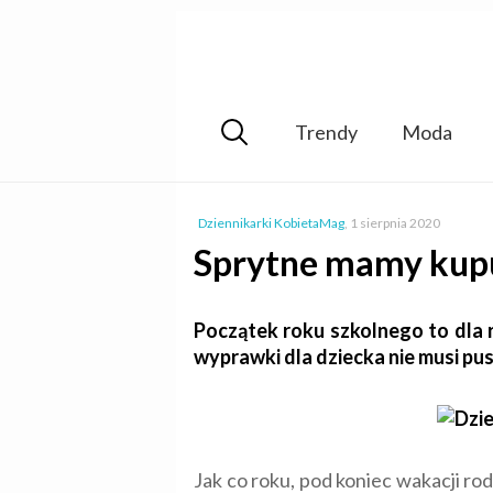
Trendy
Moda
Dziennikarki KobietaMag
,
1 sierpnia 2020
Sprytne mamy kupu
Początek roku szkolnego to dla
wyprawki dla dziecka nie musi pu
Jak co roku, pod koniec wakacji ro