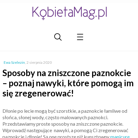
Ewa Szelezin
,
2 sierpnia 2020
Sposoby na zniszczone paznokcie
– poznaj nawyki, które pomogą im
się zregenerować!
Dłonie po lecie mogą być szorstkie, a paznokcie łamliwe od
słońca, słonej wody, często malowanych paznokci.
Przedstawiamy proste sposoby na zniszczone paznokcie.
Wprowadź następujące nawyki, a pomogą Ci zregenerować
paznokcie i dłonie! Są one prostsze niż kunsztowny
manicure