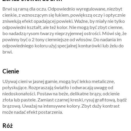
Brwi są ramą dla oczu. Odpowiednio wyregulowane, niezbyt
cienkie, z wznoszącym się łukiem, powiększą oczy i optycznie
zniwelują efekt opadającej powieki. Ważne, by miały nie tylko
odpowiedni kształt, ale też kolor. Nie mogą być zbyt ciemne,
bo nadadzą rysom twarzy nieprzyjemnej ostrości. Mówi się, że
powinny być o 2 tony ciemniejsze od włosów. Do nadania im
odpowiedniego koloru użyj specjalnej konturówki lub żelu do
brwi.
Cienie
Używaj cieni w jasnej gamie, mogą być lekko metaliczne,
połyskujące. Rozpraszają światło i odwracają uwagę od
niedoskonałości. Postaw na beże, delikatne brązy, odcienie
złota lub pastele. Zamiast czarnej kreski, rysuj grafitową, bądź
brązową. Uważaj na intensywne kolory. Zbyt duży kontrast
może nadać efekt postarzenia.
Róż