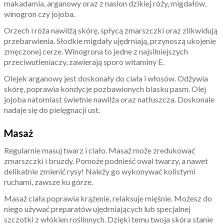
makadamia, arganowy oraz z nasion dzikiej róży, migdałów,
winogron czy jojoba.
Orzech i róża nawilżą skórę, spłycą zmarszczki oraz zlikwidują
przebarwienia. Słodkie migdały ujędrniają, przynoszą ukojenie
zmęczonej cerze. Winogrona to jedne z najsilniejszych
przeciwutleniaczy, zawierają sporo witaminy E.
Olejek arganowy jest doskonały do ciała i włosów. Odżywia
skórę, poprawia kondycje pozbawionych blasku pasm. Olej
jojoba natomiast świetnie nawilża oraz natłuszcza. Doskonale
nadaje się do pielęgnacji ust.
Masaż
Regularnie masuj twarz i ciało. Masaż może zredukować
zmarszczki i bruzdy. Pomoże podnieść owal twarzy, a nawet
delikatnie zmienić rysy! Należy go wykonywać kolistymi
ruchami, zawsze ku górze.
Masaż ciała poprawia krążenie, relaksuje mięśnie. Możesz do
niego używać preparatów ujędrniających lub specjalnej
szczotki z włókien roślinnych. Dzięki temu twoja skóra stanie