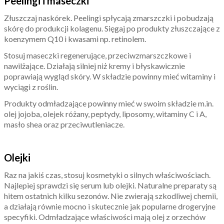
Peelingi i maseczki
Złuszczaj naskórek. Peelingi spłycają zmarszczki i pobudzają
skórę do produkcji kolagenu. Sięgaj po produkty złuszczające z
koenzymem Q10 i kwasami np. retinolem.
Stosuj maseczki regenerujące, przeciwzmarszczkowe i
nawilżające. Działają silniej niż kremy i błyskawicznie
poprawiają wygląd skóry. W składzie powinny mieć witaminy i
wyciągi z roślin.
Produkty odmładzające powinny mieć w swoim składzie m.in.
olej jojoba, olejek różany, peptydy, liposomy, witaminy C i A,
masło shea oraz przeciwutleniacze.
Olejki
Raz na jakiś czas, stosuj kosmetyki o silnych właściwościach.
Najlepiej sprawdzi się serum lub olejki. Naturalne preparaty są
hitem ostatnich kilku sezonów. Nie zwierają szkodliwej chemii,
a działają równie mocno i skutecznie jak popularne drogeryjne
specyfiki. Odmładzające właściwości mają olej z orzechów