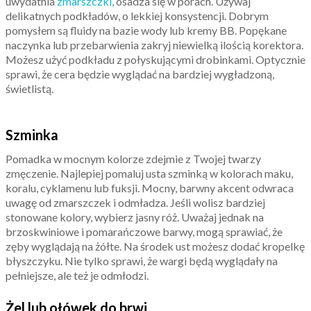
uwydatnia
zmarszczki
, osadza się w porach. Używaj
delikatnych podkładów, o lekkiej konsystencji. Dobrym
pomysłem są fluidy na bazie wody lub kremy BB. Popękane
naczynka lub przebarwienia zakryj niewielką ilością korektora.
Możesz użyć podkładu z połyskującymi drobinkami. Optycznie
sprawi, że cera będzie wyglądać na bardziej wygładzoną,
świetlistą.
Szminka
Pomadka w mocnym kolorze zdejmie z Twojej twarzy
zmęczenie. Najlepiej pomaluj usta szminką w kolorach maku,
koralu, cyklamenu lub fuksji. Mocny, barwny akcent odwraca
uwagę od zmarszczek i odmładza. Jeśli wolisz bardziej
stonowane kolory, wybierz jasny róż. Uważaj jednak na
brzoskwiniowe i pomarańczowe barwy, mogą sprawiać, że
zęby wyglądają na żółte. Na środek ust możesz dodać kropelkę
błyszczyku. Nie tylko sprawi, że wargi będą wyglądały na
pełniejsze, ale też je odmłodzi.
Żel lub ołówek do brwi