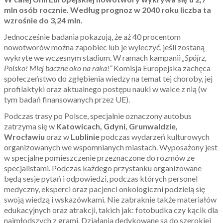
mln osób rocznie. Według prognoz w 2040 roku liczba ta
wzrośnie do 3,24 mln.
Jednocześnie badania pokazują, że aż 40 procentom
nowotworów można zapobiec lub je wyleczyć, jeśli zostaną
wykryte we wczesnym stadium. W ramach kampanii
„Spójrz,
Polsko! Miej baczne oko na raka!”
Komisja Europejska zachęca
społeczeństwo do zgłębienia wiedzy na temat tej choroby, jej
profilaktyki oraz aktualnego postępu nauki w walce z nią (w
tym badań finansowanych przez UE).
Podczas trasy po Polsce, specjalnie oznaczony autobus
zatrzyma się w
Katowicach, Gdyni, Grunwaldzie,
Wrocławiu
oraz w
Lublinie
podczas wydarzeń kulturowych
organizowanych we wspomnianych miastach. Wyposażony jest
w specjalne pomieszczenie przeznaczone do rozmów ze
specjalistami. Podczas każdego przystanku organizowane
będą sesje pytań i odpowiedzi, podczas których personel
medyczny, eksperci oraz pacjenci onkologiczni podzielą się
swoją wiedzą i wskazówkami. Nie zabraknie także materiałów
edukacyjnych oraz atrakcji, takich jak: fotobudka czy kącik dla
najmłodszych z grami. Działania dedykowane są do szerokiej