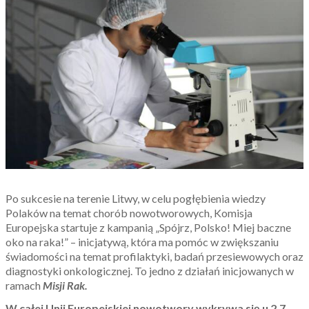
Po sukcesie na terenie Litwy, w celu pogłębienia wiedzy
Polaków na temat chorób nowotworowych, Komisja
Europejska startuje z kampanią „Spójrz, Polsko! Miej baczne
oko na raka!” – inicjatywą, która ma pomóc w zwiększaniu
świadomości na temat profilaktyki, badań przesiewowych oraz
diagnostyki onkologicznej. To jedno z działań inicjowanych w
ramach
Misji Rak.
W całej Unii Europejskiej nowotwory wykrywa się u 2,7