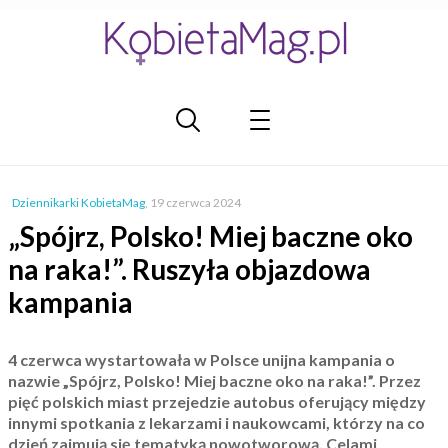
Dziennikarki KobietaMag
,
19 czerwca 2024
„Spójrz, Polsko! Miej baczne oko
na raka!”. Ruszyła objazdowa
kampania
4 czerwca wystartowała w Polsce unijna kampania o
nazwie „Spójrz, Polsko! Miej baczne oko na raka!”. Przez
pięć polskich miast przejedzie autobus oferujący między
innymi spotkania z lekarzami i naukowcami, którzy na co
dzień zajmują się tematyką nowotworową. Celami