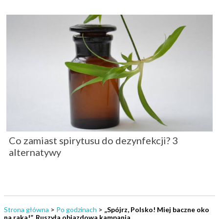
Co zamiast spirytusu do dezynfekcji? 3
alternatywy
Strona główna
>
Po godzinach
>
„Spójrz, Polsko! Miej baczne oko
na raka!”. Ruszyła objazdowa kampania