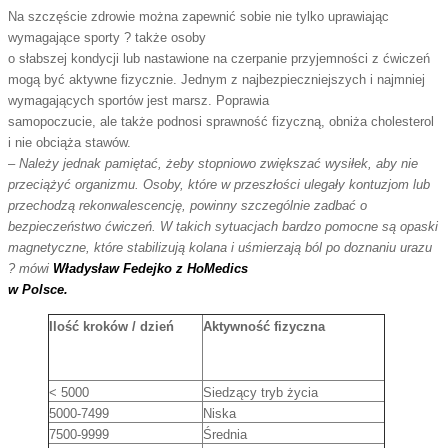
Na szczęście zdrowie można zapewnić sobie nie tylko uprawiając
wymagające sporty ? także osoby
o słabszej kondycji lub nastawione na czerpanie przyjemności z ćwiczeń
mogą być aktywne fizycznie. Jednym z najbezpieczniejszych i najmniej
wymagających sportów jest marsz. Poprawia
samopoczucie, ale także podnosi sprawność fizyczną, obniża cholesterol
i nie obciąża stawów.
–
Należy jednak pamiętać, żeby stopniowo zwiększać wysiłek, aby nie
przeciążyć organizmu.
Osoby, które w przeszłości ulegały kontuzjom lub
przechodzą rekonwalescencję, powinny szczególnie zadbać o
bezpieczeństwo ćwiczeń. W takich sytuacjach bardzo pomocne są opaski
magnetyczne, które stabilizują kolana i uśmierzają ból po doznaniu urazu
?
mówi
Władysław Fedejko z HoMedics
w Polsce.
Ilość kroków / dzień
Aktywność fizyczna
< 5000
Siedzący tryb życia
5000-7499
Niska
7500-9999
Średnia