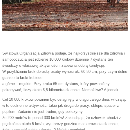
Światowa Organizacja Zdrowia podaje, że najkorzystniejsze dla zdrowia i
samopoczucia jest robienie 10 000 kroków dziennie ? dystans ten
świadczy o właściwej aktywności i zapewnia dobrą kondycję.
W przybliżeniu krok dorosłej osoby wynosi ok. 60-80 cm, przy czym dolne
granice to kroki kobiece,
a górne – męskie. Przy kroku 65 cm dystans, który powinniśmy
pokonywać, liczy około 6,5 kilometra dziennie. Niemożliwe? A jednak.
Cel 10 000 kroków powinien być osiągnięty w ciągu całego dnia, wliczając
w to codzienne aktywności takie jak droga do pracy, sklepu, spacer z
pupilem. Zadanie nie jest trudne, gdy policzymy,
że 200 metrów to ponad 300 kroków! Zakładając, że człowiek chodzi z
prędkością około 5 km/h, wystarczy godzina maszerowania dziennie,
żeby zapewnić sobie zdrowie. ?
Należy pamiętać,