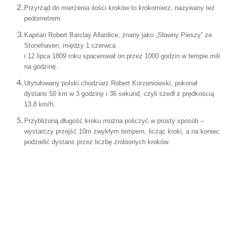
Przyrząd do mierzenia ilości kroków to krokomierz, nazywany też
pedometrem.
Kapitan Robert Barclay Allardice, znany jako „Sławny Pieszy” ze
Stonehaven, między 1 czerwca
i 12 lipca 1809 roku spacerował on przez 1000 godzin w tempie mili
na godzinę.
Utytułowany polski chodziarz Robert Korzeniowski, pokonał
dystans 50 km w 3 godziny i 36 sekund, czyli szedł z prędkością
13,8 km/h.
Przybliżoną długość kroku można policzyć w prosty sposób –
wystarczy przejść 10m zwykłym tempem, licząc kroki, a na koniec
podzielić dystans przez liczbę zrobionych kroków.