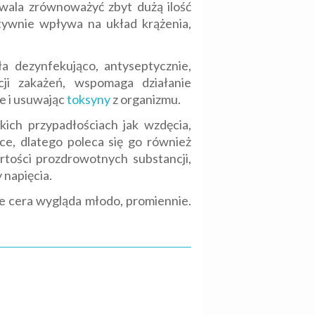
zwala zrównoważyć zbyt dużą ilość
tywnie wpływa na układ krążenia,
a dezynfekująco, antyseptycznie,
cji zakażeń, wspomaga działanie
ie i usuwając
toksyny
z organizmu.
kich przypadłościach jak wzdęcia,
ące, dlatego poleca się go również
artości prozdrowotnych substancji,
 napięcia.
że cera wygląda młodo, promiennie.