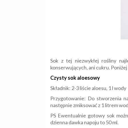
Sok z tej niezwykłej rośliny na
konserwujących, ani cukru. Poniżej
Czysty sok aloesowy
Składnik: 2-3 liście aloesu, 1 l wody
Przygotowanie: Do stworzenia napo
następnie zmiksować z 1 litrem w
PS Ewentualnie gotowy sok można 
dzienna dawka napoju to 50 ml.