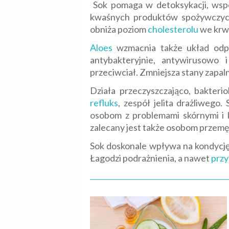
Sok pomaga w detoksykacji, wspom
kwaśnych produktów spożywczych 
obniża poziom
cholesterolu
we krwi
Aloes
wzmacnia także układ odpor
antybakteryjnie, antywirusowo 
przeciwciał. Zmniejsza stany zap
Działa przeczyszczająco, bakteri
refluks
, zespół jelita drażliwego
osobom z problemami skórnymi i
zalecany jest także osobom przemęc
Sok doskonale wpływa na kondycję 
Łagodzi podrażnienia, a nawet
przy