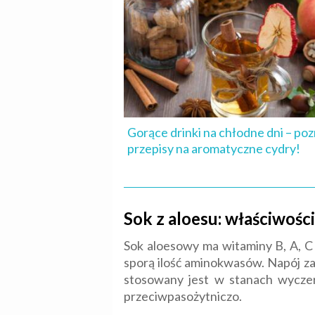
Gorące drinki na chłodne dni – poz
przepisy na aromatyczne cydry!
Sok z aloesu: właściwośc
Sok aloesowy ma witaminy B, A, C i
sporą ilość aminokwasów. Napój z
stosowany jest w stanach wyczer
przeciwpasożytniczo.