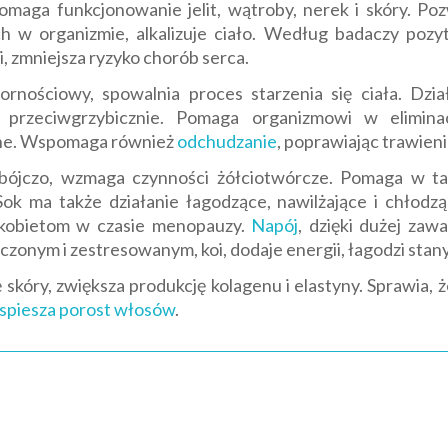
aga funkcjonowanie jelit, wątroby, nerek i skóry. Po
w organizmie, alkalizuje ciało. Według badaczy pozy
, zmniejsza ryzyko chorób serca.
nościowy, spowalnia proces starzenia się ciała. Dział
i przeciwgrzybicznie. Pomaga organizmowi w elimina
alne. Wspomaga również
odchudzanie
, poprawiając trawien
obójczo, wzmaga czynności żółciotwórcze. Pomaga w ta
. Sok ma także działanie łagodzące, nawilżające i chłodz
 kobietom w czasie menopauzy.
Napój
, dzięki dużej zaw
zonym i zestresowanym, koi, dodaje energii, łagodzi stany
skóry, zwiększa produkcję kolagenu i elastyny. Sprawia, 
spiesza porost włosów
.