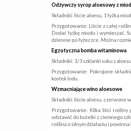
Odżywczy syrop aloesowy z mio
Składniki: liście aloesu, 1 łyżka mio
Przygotowanie: Liście z całej rośli
Dodać łyżkę miodu i wymieszać. S
dziennie po łyżeczce. Można rozmi
Egzotyczna bomba witaminowa
Składniki: 1/3 szklanki soku z aloe
Przygotowanie: Pokrojone składni
kostek lodu.
Wzmacniające wino aloesowe
Składniki: liście aloesu, czerwone 
Przygotowanie: Kilka liści rośliny
odstawić do butelki z ciemnego szkł
roślina o silnym działaniu i powinn