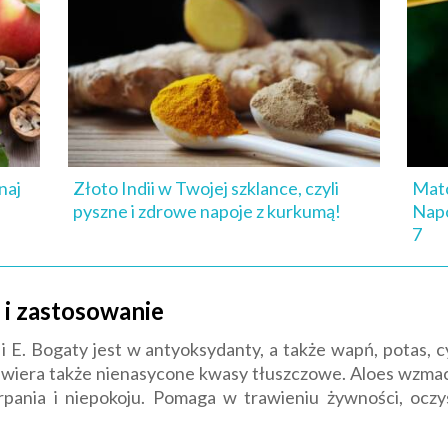
naj
Złoto Indii w Twojej szklance, czyli
Matc
pyszne i zdrowe napoje z kurkumą!
Napo
7
i i zastosowanie
 E. Bogaty jest w antyoksydanty, a także wapń, potas, cy
awiera także nienasycone kwasy tłuszczowe. Aloes wzmac
pania i niepokoju. Pomaga w trawieniu żywności, ocz