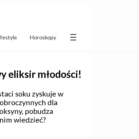
ifestyle
Horoskopy
y eliksir młodości!
taci soku zyskuje w
dobroczynnych dla
oksyny, pobudza
 nim wiedzieć?