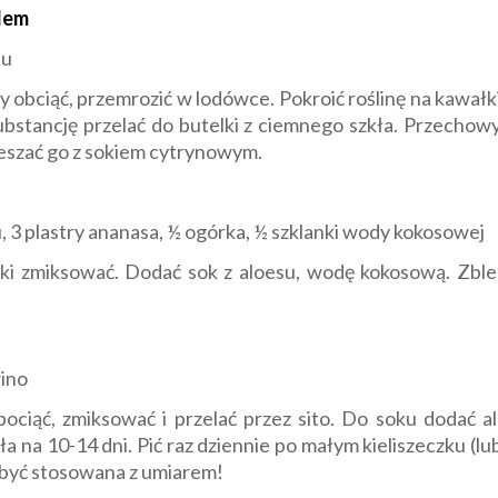
dem
du
ny obciąć, przemrozić w lodówce. Pokroić roślinę na kawałki
ubstancję przelać do butelki z ciemnego szkła. Przecho
eszać go z sokiem cytrynowym.
su, 3 plastry ananasa, ½ ogórka, ½ szklanki wody kokosowej
ki zmiksować. Dodać sok z aloesu, wodę kokosową. Zbl
wino
 pociąć, zmiksować i przelać przez sito. Do soku dodać a
a na 10-14 dni. Pić raz dziennie po małym kieliszeczku (lub
a być stosowana z umiarem!