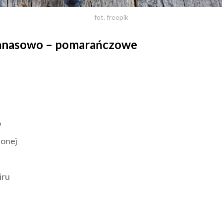
fot. freepik
nanasowo – pomarańczowe
o
lonej
iru