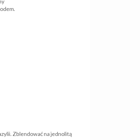
ny
 lodem.
azylii. Zblendować na jednolitą