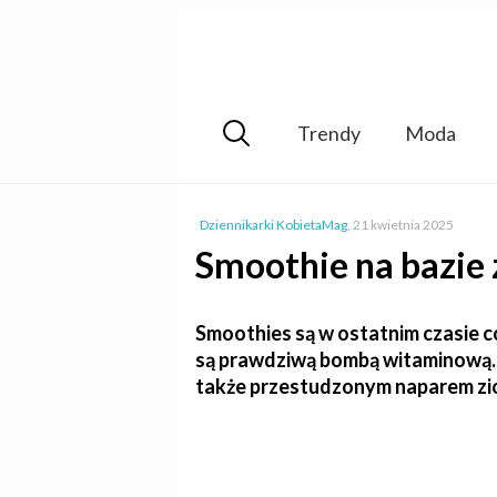
Trendy
Moda
Dziennikarki KobietaMag
,
21 kwietnia 2025
Smoothie na bazie 
Smoothies są w ostatnim czasie co
są prawdziwą bombą witaminową.
także przestudzonym naparem zi