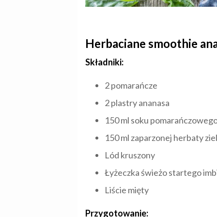
Herbaciane smoothie a
Składniki:
2 pomarańcze
2 plastry ananasa
150 ml soku pomarańczoweg
150 ml zaparzonej herbaty zie
Lód kruszony
Łyżeczka świeżo startego imb
Liście mięty
Przygotowanie: