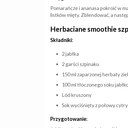
Pomarańcze i ananasa pokroić w mał
listków mięty. Zblendować, a nastę
Herbaciane smoothie sz
Składniki:
2 jabłka
2 garści szpinaku
150 ml zaparzonej herbaty zie
100 ml tłoczonego soku jabł
Lód kruszony
Sok wyciśnięty z połowy cytr
Przygotowanie: