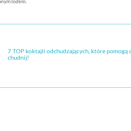
zonym lodem.
7 TOP koktajli odchudzających, które pomogą ci z
chudnij!