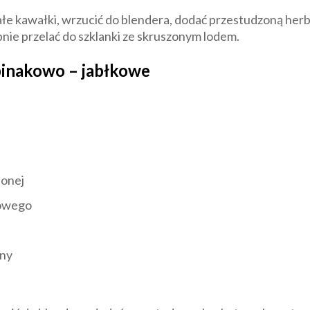
e kawałki, wrzucić do blendera, dodać przestudzoną herba
pnie przelać do szklanki ze skruszonym lodem.
pinakowo – jabłkowe
lonej
kowego
yny