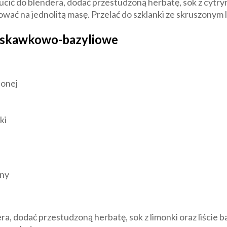
ucić do blendera, dodać przestudzoną herbatę, sok z cytry
ndować na jednolitą masę. Przelać do szklanki ze skruszonym
uskawkowo-bazyliowe
lonej
ki
yny
a, dodać przestudzoną herbatę, sok z limonki oraz liście b