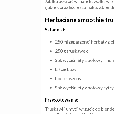
Jabłka pokroić w małe kawałki, wrz
i jabłek oraz liście szpinaku. Zble
Herbaciane smoothie tr
Składniki:
250 ml zaparzonej herbaty zie
250 g truskawek
Sok wyciśnięty z połowy limon
Liście bazylii
Lód kruszony
Sok wyciśnięty z połowy cytr
Przygotowanie:
Truskawki umyć i wrzucić do blender