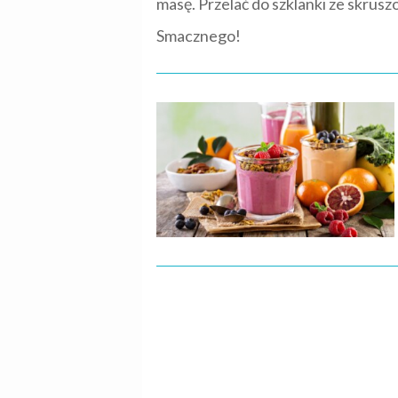
masę. Przelać do szklanki ze skrus
Smacznego!