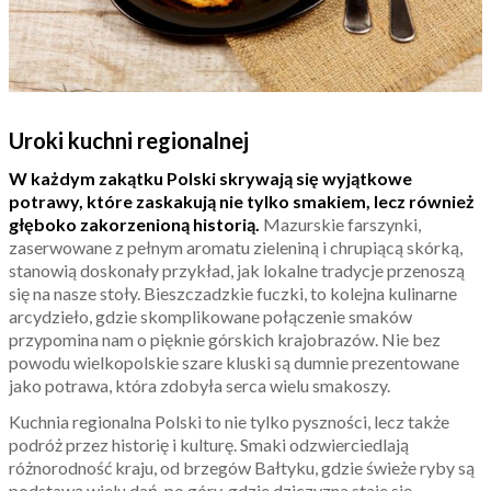
Uroki kuchni regionalnej
W każdym zakątku Polski skrywają się wyjątkowe
potrawy, które zaskakują nie tylko smakiem, lecz również
głęboko zakorzenioną historią.
Mazurskie farszynki,
zaserwowane z pełnym aromatu zieleniną i chrupiącą skórką,
stanowią doskonały przykład, jak lokalne tradycje przenoszą
się na nasze stoły. Bieszczadzkie fuczki, to kolejna kulinarne
arcydzieło, gdzie skomplikowane połączenie smaków
przypomina nam o pięknie górskich krajobrazów. Nie bez
powodu wielkopolskie szare kluski są dumnie prezentowane
jako potrawa, która zdobyła serca wielu smakoszy.
Kuchnia regionalna Polski to nie tylko pyszności, lecz także
podróż przez historię i kulturę. Smaki odzwierciedlają
różnorodność kraju, od brzegów Bałtyku, gdzie świeże ryby są
podstawą wielu dań, po góry, gdzie dziczyzna staje się