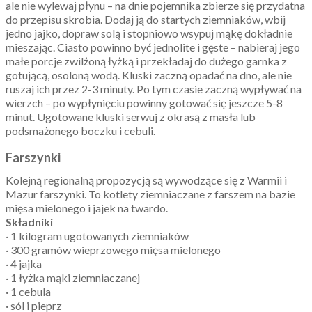
ale nie wylewaj płynu – na dnie pojemnika zbierze się przydatna
do przepisu skrobia. Dodaj ją do startych ziemniaków, wbij
jedno jajko, dopraw solą i stopniowo wsypuj mąkę dokładnie
mieszając. Ciasto powinno być jednolite i gęste – nabieraj jego
małe porcje zwilżoną łyżką i przekładaj do dużego garnka z
gotującą, osoloną wodą. Kluski zaczną opadać na dno, ale nie
ruszaj ich przez 2-3 minuty. Po tym czasie zaczną wypływać na
wierzch – po wypłynięciu powinny gotować się jeszcze 5-8
minut. Ugotowane kluski serwuj z okrasą z masła lub
podsmażonego boczku i cebuli.
Farszynki
Kolejną regionalną propozycją są wywodzące się z Warmii i
Mazur farszynki. To kotlety ziemniaczane z farszem na bazie
mięsa mielonego i jajek na twardo.
Składniki
· 1 kilogram ugotowanych ziemniaków
· 300 gramów wieprzowego mięsa mielonego
· 4 jajka
· 1 łyżka mąki ziemniaczanej
· 1 cebula
· sól i pieprz