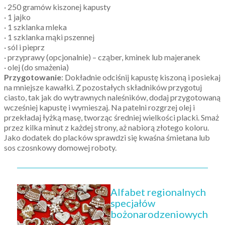
· 250 gramów kiszonej kapusty
· 1 jajko
· 1 szklanka mleka
· 1 szklanka mąki pszennej
· sól i pieprz
· przyprawy (opcjonalnie) – cząber, kminek lub majeranek
· olej (do smażenia)
Przygotowanie
: Dokładnie odciśnij kapustę kiszoną i posiekaj
na mniejsze kawałki. Z pozostałych składników przygotuj
ciasto, tak jak do wytrawnych naleśników, dodaj przygotowaną
wcześniej kapustę i wymieszaj. Na patelni rozgrzej olej i
przekładaj łyżką masę, tworząc średniej wielkości placki. Smaż
przez kilka minut z każdej strony, aż nabiorą złotego koloru.
Jako dodatek do placków sprawdzi się kwaśna śmietana lub
sos czosnkowy domowej roboty.
Alfabet regionalnych
specjałów
bożonarodzeniowych