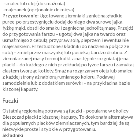
· smalec lub olej (do smażenia)
· majeranek (opcjonalnie do mięsa)
Przygotowanie:
Ugotowane ziemniaki zgnieć na gładkie
puree, po przestygnięciu dodaj do niego dwa surowe jajka,
łyżkę mąki, dosól do smaku i zagnieć na jednolitą masę. Przejdź
do przygotowania farszu – ugotuj dwa jajka na twardo oraz
usmaż mięso z cebulą, przypraw solą, pieprzem i ewentualnie
majerankiem. Przestudzone składniki do nadzienia połącz ze
sobą – zmiel przez maszynkę lub posiekaj bardzo drobno. Z
ziemniaczanej masy formuj kulki, a następnie rozgniataj je na
placki – do każdego z nich przekładaj po łyżce farszu i zamykaj
ciastem tworząc kotlety. Smaż na rozgrzanym oleju lub smalcu
z każdej strony aż nabiorą rumianego koloru. Podawaj
samodzielnie lub z dodatkiem surówki – na przykład na bazie
kiszonej kapusty.
Fuczki
Ostatnią regionalną potrawą są fuczki – popularne w okolicy
Bieszczad placki z kiszonej kapusty. To doskonała alternatywa
dla popularnych placków ziemniaczanych, tym bardziej, że są
niezwykle proste i szybkie w przygotowaniu.
Składniki