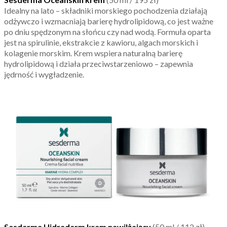
Idealny na lato – składniki morskiego pochodzenia działają
odżywczo i wzmacniają barierę hydrolipidową, co jest ważne
po dniu spędzonym na słońcu czy nad wodą. Formuła oparta
jest na spirulinie, ekstrakcie z kawioru, algach morskich i
kolagenie morskim. Krem wspiera naturalną barierę
hydrolipidową i działa przeciwstarzeniowo – zapewnia
jędrność i wygładzenie.
Sesderma Hidraderm krem nawilżający
(50 ml / 112 zł)