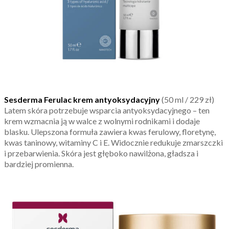
Sesderma Ferulac krem antyoksydacyjny
(50 ml / 229 zł)
Latem skóra potrzebuje wsparcia antyoksydacyjnego – ten
krem wzmacnia ją w walce z wolnymi rodnikami i dodaje
blasku. Ulepszona formuła zawiera kwas ferulowy, floretynę,
kwas taninowy, witaminy C i E. Widocznie redukuje zmarszczki
i przebarwienia. Skóra jest głęboko nawilżona, gładsza i
bardziej promienna.