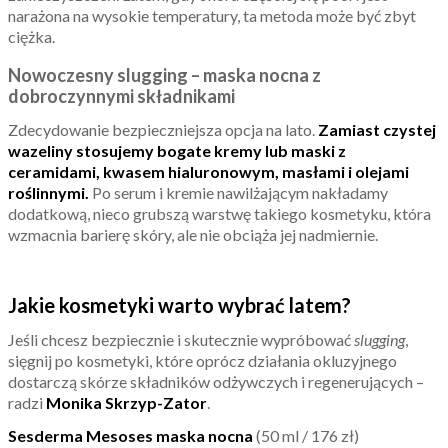
narażona na wysokie temperatury, ta metoda może być zbyt
ciężka.
Nowoczesny slugging – maska nocna z
dobroczynnymi składnikami
Zdecydowanie bezpieczniejsza opcja na lato.
Zamiast czystej
wazeliny stosujemy bogate kremy lub maski z
ceramidami, kwasem hialuronowym, masłami i olejami
roślinnymi.
Po serum i kremie nawilżającym nakładamy
dodatkową, nieco grubszą warstwę takiego kosmetyku, która
wzmacnia barierę skóry, ale nie obciąża jej nadmiernie.
Jakie kosmetyki warto wybrać latem?
Jeśli chcesz bezpiecznie i skutecznie wypróbować
slugging
,
sięgnij po kosmetyki, które oprócz działania okluzyjnego
dostarczą skórze składników odżywczych i regenerujących –
radzi
Monika Skrzyp-Zator
.
Sesderma Mesoses maska nocna
(50 ml / 176 zł)