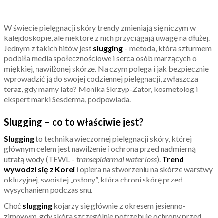
W świecie pielęgnacji skóry trendy zmieniają się niczym w
kalejdoskopie, ale niektóre z nich przyciągają uwagę na dłużej.
Jednym z takich hitów jest
slugging
– metoda, która szturmem
podbiła media społecznościowe i serca osób marzących o
miękkiej, nawilżonej skórze. Na czym polega i jak bezpiecznie
wprowadzić ją do swojej codziennej pielęgnacji, zwłaszcza
teraz, gdy mamy lato? Monika Skrzyp-Zator, kosmetolog i
ekspert marki Sesderma, podpowiada.
Slugging – co to właściwie jest?
Slugging
to technika wieczornej pielęgnacji skóry, której
głównym celem jest nawilżenie i ochrona przed nadmierną
utratą wody (TEWL –
transepidermal water loss
).
Trend
wywodzi się z Korei
i opiera na stworzeniu na skórze warstwy
okluzyjnej, swoistej „osłony”, która chroni skórę przed
wysychaniem podczas snu.
Choć
slugging
kojarzy się głównie z okresem jesienno-
zimowym, gdy skóra szczególnie potrzebuje ochrony przed