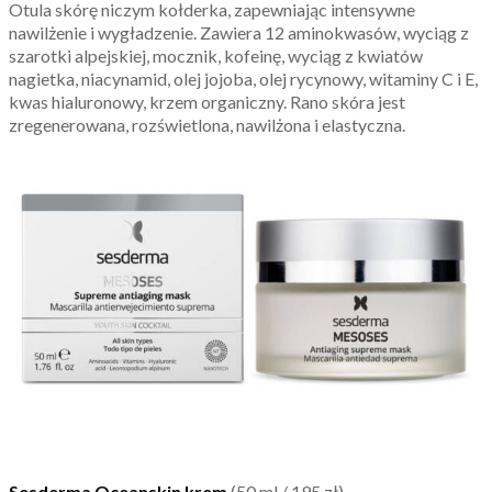
Otula skórę niczym kołderka, zapewniając intensywne
nawilżenie i wygładzenie. Zawiera 12 aminokwasów, wyciąg z
szarotki alpejskiej, mocznik, kofeinę, wyciąg z kwiatów
nagietka, niacynamid, olej jojoba, olej rycynowy, witaminy C i E,
kwas hialuronowy, krzem organiczny. Rano skóra jest
zregenerowana, rozświetlona, nawilżona i elastyczna.
Sesderma Oceanskin krem
(50 ml / 195 zł)