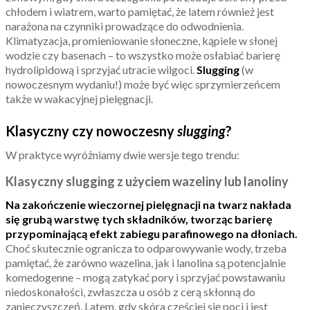
chłodem i wiatrem, warto pamiętać, że latem również jest
narażona na czynniki prowadzące do odwodnienia.
Klimatyzacja, promieniowanie słoneczne, kąpiele w słonej
wodzie czy basenach – to wszystko może osłabiać barierę
hydrolipidową i sprzyjać utracie wilgoci.
Slugging
(w
nowoczesnym wydaniu!) może być więc sprzymierzeńcem
także w wakacyjnej pielęgnacji.
Klasyczny czy nowoczesny
slugging
?
W praktyce wyróżniamy dwie wersje tego trendu:
Klasyczny slugging z użyciem wazeliny lub lanoliny
Na zakończenie wieczornej pielęgnacji na twarz nakłada
się grubą warstwę tych składników, tworząc barierę
przypominającą efekt zabiegu parafinowego na dłoniach.
Choć skutecznie ogranicza to odparowywanie wody, trzeba
pamiętać, że zarówno wazelina, jak i lanolina są potencjalnie
komedogenne – mogą zatykać pory i sprzyjać powstawaniu
niedoskonałości, zwłaszcza u osób z cerą skłonną do
zanieczyszczeń. Latem, gdy skóra częściej się poci i jest