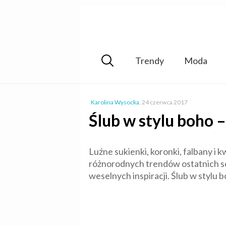
Trendy
Moda
Karolina Wysocka
,
24 czerwca 2017
Ślub w stylu boho 
Luźne sukienki, koronki, falbany i
różnorodnych trendów ostatnich sez
weselnych inspiracji. Ślub w stylu 