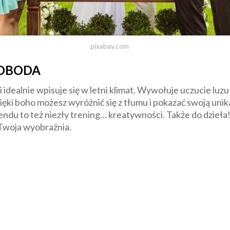
pixabay.com
OBODA
dealnie wpisuje się w letni klimat. Wywołuje uczucie luzu o
zięki boho możesz wyróżnić się z tłumu i pokazać swoją unik
endu to też niezły trening… kreatywności. Także do dzieła!
 Twoja wyobraźnia.