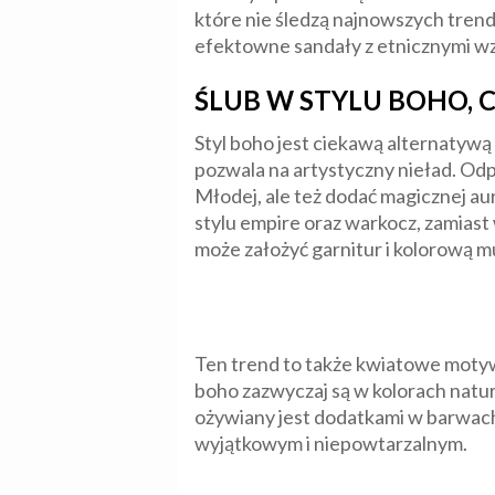
które nie śledzą najnowszych tre
efektowne sandały z etnicznymi wz
ŚLUB W STYLU BOHO, C
Styl boho jest ciekawą alternatywą
pozwala na artystyczny nieład. Od
Młodej, ale też dodać magicznej aur
stylu empire oraz warkocz, zamiast
może założyć garnitur i kolorową mu
Ten trend to także kwiatowe motywy
boho zazwyczaj są w kolorach natury
ożywiany jest dodatkami w barwach 
wyjątkowym i niepowtarzalnym.