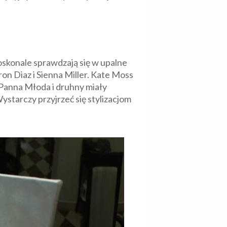
oskonale sprawdzają się w upalne
on Diaz i Sienna Miller. Kate Moss
 Panna Młoda i druhny miały
ystarczy przyjrzeć się stylizacjom