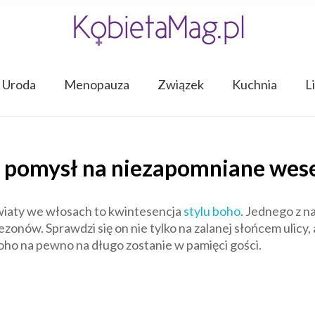
Uroda
Menopauza
Związek
Kuchnia
L
– pomysł na niezapomniane wes
 kwiaty we włosach to kwintesencja
stylu boho
. Jednego z n
onów. Sprawdzi się on nie tylko na zalanej słońcem ulicy,
boho na pewno na długo zostanie w pamięci gości.