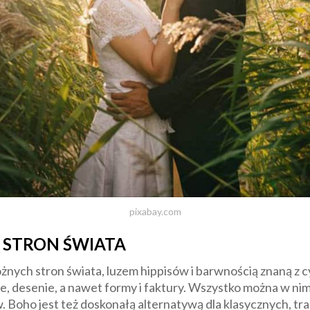
pixabay.com
 STRON ŚWIATA
 różnych stron świata, luzem hippisów i barwnością znaną z
le, desenie, a nawet formy i faktury. Wszystko można w ni
ho jest też doskonałą alternatywą dla klasycznych, trady