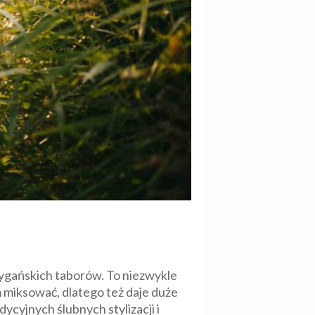
 cygańskich taborów. To niezwykle
m miksować, dlatego też daje duże
cyjnych ślubnych stylizacji i