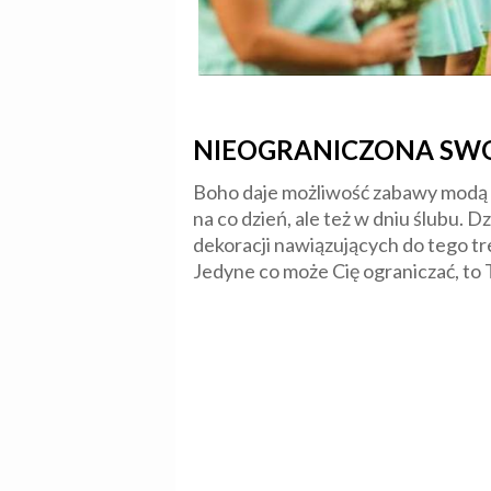
NIEOGRANICZONA SW
Boho daje możliwość zabawy modą i i
na co dzień, ale też w dniu ślubu. D
dekoracji nawiązujących do tego tr
Jedyne co może Cię ograniczać, to