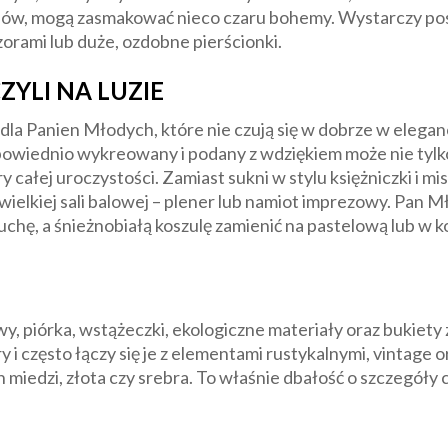
ndów, mogą zasmakować nieco czaru bohemy. Wystarczy pos
orami lub duże, ozdobne pierścionki.
ZYLI NA LUZIE
 dla Panien Młodych, które nie czują się w dobrze w elegan
powiednio wykreowany i podany z wdziękiem może nie tyl
y całej uroczystości. Zamiast sukni w stylu księżniczki i m
 wielkiej sali balowej – plener lub namiot imprezowy. Pan 
chę, a śnieżnobiałą koszulę zamienić na pastelową lub w ko
, piórka, wstążeczki, ekologiczne materiały oraz bukiety z
 i często łączy się je z elementami rustykalnymi, vintage or
miedzi, złota czy srebra. To właśnie dbałość o szczegóły c