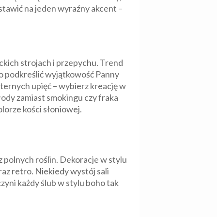
tawić na jeden wyraźny akcent –
ckich strojach i przepychu. Trend
ko podkreślić wyjątkowość Panny
isternych upięć – wybierz kreację w
Młody zamiast smokingu czy fraka
lorze kości słoniowej.
 polnych roślin. Dekoracje w stylu
az retro. Niekiedy wystój sali
zyni każdy ślub w stylu boho tak