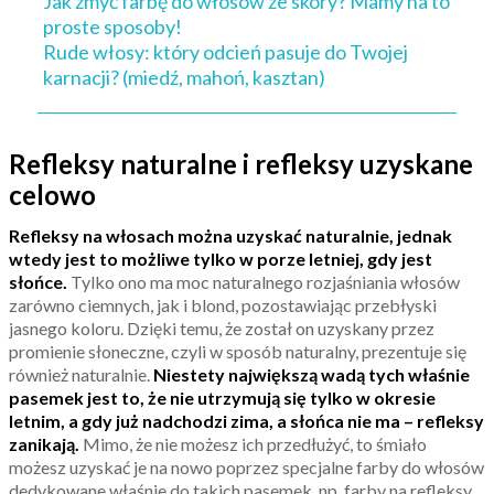
Jak zmyć farbę do włosów ze skóry? Mamy na to
proste sposoby!
Rude włosy: który odcień pasuje do Twojej
karnacji? (miedź, mahoń, kasztan)
Refleksy naturalne i refleksy uzyskane
celowo
Refleksy na włosach można uzyskać naturalnie, jednak
wtedy jest to możliwe tylko w porze letniej, gdy jest
słońce.
Tylko ono ma moc naturalnego rozjaśniania włosów
zarówno ciemnych, jak i blond, pozostawiając przebłyski
jasnego koloru. Dzięki temu, że został on uzyskany przez
promienie słoneczne, czyli w sposób naturalny, prezentuje się
również naturalnie.
Niestety największą wadą tych właśnie
pasemek jest to, że nie utrzymują się tylko w okresie
letnim, a gdy już nadchodzi zima, a słońca nie ma – refleksy
zanikają.
Mimo, że nie możesz ich przedłużyć, to śmiało
możesz uzyskać je na nowo poprzez specjalne farby do włosów
dedykowane właśnie do takich pasemek, np. farby na refleksy