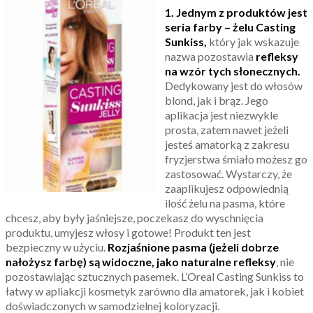
1. Jednym z produktów jest
seria farby – żelu Casting
Sunkiss,
który jak wskazuje
nazwa pozostawia
refleksy
na wzór tych słonecznych.
Dedykowany jest do włosów
blond, jak i brąz. Jego
aplikacja jest niezwykle
prosta, zatem nawet jeżeli
jesteś amatorką z zakresu
fryzjerstwa śmiało możesz go
zastosować. Wystarczy, że
zaaplikujesz odpowiednią
ilość żelu na pasma, które
chcesz, aby były jaśniejsze, poczekasz do wyschnięcia
produktu, umyjesz włosy i gotowe! Produkt ten jest
bezpieczny w użyciu.
Rozjaśnione pasma (jeżeli dobrze
nałożysz farbę) są widoczne, jako naturalne refleksy
, nie
pozostawiając sztucznych pasemek. L’Oreal Casting Sunkiss to
łatwy w apliakcji kosmetyk zarówno dla amatorek, jak i kobiet
doświadczonych w samodzielnej koloryzacji.