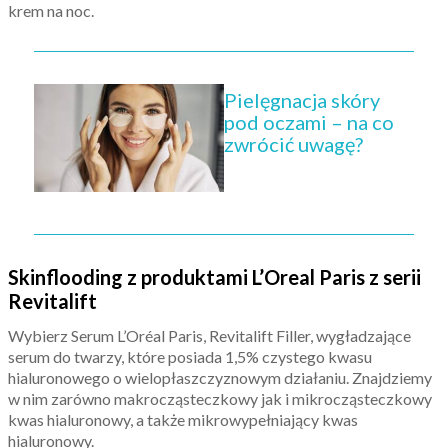
krem na noc.
Pielęgnacja skóry
pod oczami – na co
zwrócić uwagę?
Skinflooding z produktami L’Oreal Paris z serii
Revitalift
Wybierz Serum L’Oréal Paris, Revitalift Filler, wygładzające
serum do twarzy, które posiada 1,5% czystego kwasu
hialuronowego o wielopłaszczyznowym działaniu. Znajdziemy
w nim zarówno makrocząsteczkowy jak i mikrocząsteczkowy
kwas hialuronowy, a także mikrowypełniający kwas
hialuronowy.