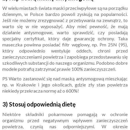
W wielu miastach świata maski przeciwpyłowe są na porządku
dziennym, w Polsce bardzo powoli zyskują na popularności.
Jeśli nie możemy zrezygnować z przebywania na zewnątrz, to
warto się w nie wyposażyć. Aby mieć pewność, że mają
działanie antysmogowe, warto sprawdzić, czy posiadają
specjalny certyfikat, który daje gwarancję ochrony. Taka
maseczka powinna posiadać filtr węglowy, np. Pm 25N (95),
który odpowiednio wentyluje oddech, chroni przed
zanieczyszczeniami powietrza i zapobiega przedostawaniu się
szkodliwych substancji do naszego organizmu. Podobno dobre
modele potrafią zatrzymać prawie 100% zanieczyszczeń.
PS Warto zastanowić się nad maską antysmogową mieszkając
np. w Krakowie i jego okolicach, gdzie zły stan powietrza
niekiedy przekracza normę aż o 600%!
3) Stosuj odpowiednią dietę
Niektóre składniki pokarmowe pomagają w ochronie
organizmu przed negatywnym wpływem zanieczyszczeń
powietrza, czynią nas odporniejszymi. W okresie