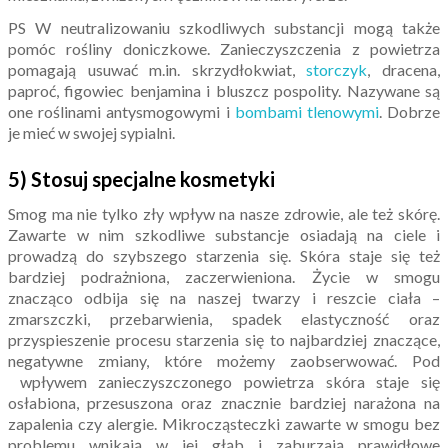
PS W neutralizowaniu szkodliwych substancji mogą także
pomóc rośliny doniczkowe. Zanieczyszczenia z powietrza
pomagają usuwać m.in. skrzydłokwiat,
storczyk
, dracena,
paproć, figowiec benjamina i bluszcz pospolity. Nazywane są
one roślinami antysmogowymi i
bombami tlenowymi
. Dobrze
je mieć w swojej sypialni.
5) Stosuj specjalne kosmetyki
Smog ma nie tylko zły wpływ na nasze zdrowie, ale też skórę.
Zawarte w nim szkodliwe substancje osiadają na ciele i
prowadzą do szybszego starzenia się. Skóra staje się też
bardziej podrażniona, zaczerwieniona. Życie w smogu
znacząco odbija się na naszej twarzy i reszcie ciała –
zmarszczki, przebarwienia, spadek elastyczność oraz
przyspieszenie procesu starzenia się to najbardziej znaczące,
negatywne zmiany, które możemy zaobserwować. Pod
wpływem zanieczyszczonego powietrza skóra staje się
osłabiona, przesuszona oraz znacznie bardziej narażona na
zapalenia czy alergie. Mikrocząsteczki zawarte w smogu bez
problemu wnikają w jej głąb i zaburzają prawidłowe