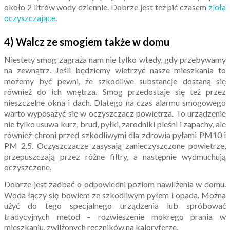
około 2 litrów wody dziennie. Dobrze jest też pić czasem
zioła
oczyszczające
.
4) Walcz ze smogiem także w domu
Niestety smog zagraża nam nie tylko wtedy, gdy przebywamy
na zewnątrz. Jeśli będziemy wietrzyć nasze mieszkania to
możemy być pewni, że szkodliwe substancje dostaną się
również do ich wnętrza. Smog przedostaje się też przez
nieszczelne okna i dach. Dlatego na czas alarmu smogowego
warto wyposażyć się w oczyszczacz powietrza. To urządzenie
nie tylko usuwa kurz, brud, pyłki, zarodniki pleśni i zapachy, ale
również chroni przed szkodliwymi dla zdrowia pyłami PM10 i
PM 2.5. Oczyszczacze zasysają zanieczyszczone powietrze,
przepuszczają przez różne filtry, a następnie wydmuchują
oczyszczone.
Dobrze jest zadbać o odpowiedni poziom nawilżenia w domu.
Woda łączy się bowiem ze szkodliwym pyłem i opada. Można
użyć do tego specjalnego urządzenia lub spróbować
tradycyjnych metod – rozwieszenie mokrego prania w
mieszkaniu, zwilżonych ręczników na kaloryferze.