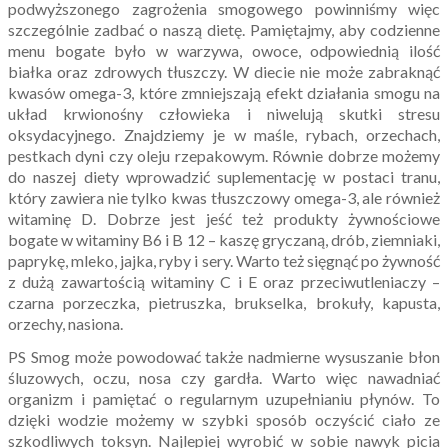
podwyższonego zagrożenia smogowego powinniśmy więc
szczególnie zadbać o naszą dietę. Pamiętajmy, aby codzienne
menu bogate było w warzywa, owoce, odpowiednią ilość
białka oraz zdrowych tłuszczy. W diecie nie może zabraknąć
kwasów omega-3, które zmniejszają efekt działania smogu na
układ krwionośny człowieka i niwelują skutki stresu
oksydacyjnego. Znajdziemy je w maśle, rybach, orzechach,
pestkach dyni czy oleju rzepakowym. Równie dobrze możemy
do naszej diety wprowadzić suplementację w postaci tranu,
który zawiera nie tylko kwas tłuszczowy omega-3, ale również
witaminę D. Dobrze jest jeść też produkty żywnościowe
bogate w witaminy B6 i B 12 – kaszę gryczaną, drób, ziemniaki,
paprykę, mleko, jajka, ryby i sery. Warto też sięgnąć po żywność
z dużą zawartością witaminy C i E oraz przeciwutleniaczy –
czarna porzeczka, pietruszka, brukselka, brokuły, kapusta,
orzechy, nasiona.
PS Smog może powodować także nadmierne wysuszanie błon
śluzowych, oczu, nosa czy gardła. Warto więc nawadniać
organizm i pamiętać o regularnym uzupełnianiu płynów. To
dzięki wodzie możemy w szybki sposób oczyścić ciało ze
szkodliwych toksyn. Najlepiej wyrobić w sobie nawyk picia