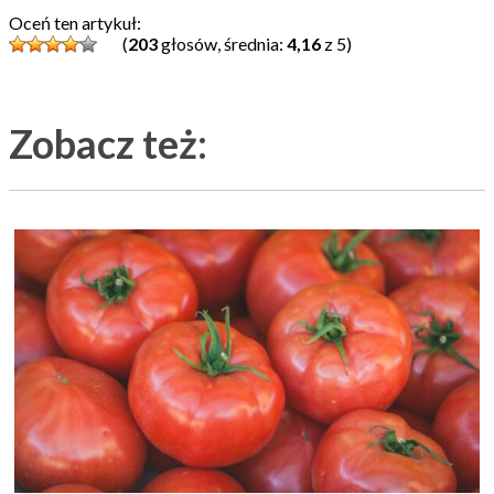
Oceń ten artykuł:
(
203
głosów, średnia:
4,16
z 5)
Zobacz też: