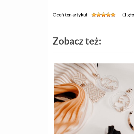
Oceń ten artykuł:
(
1
gło
Zobacz też: