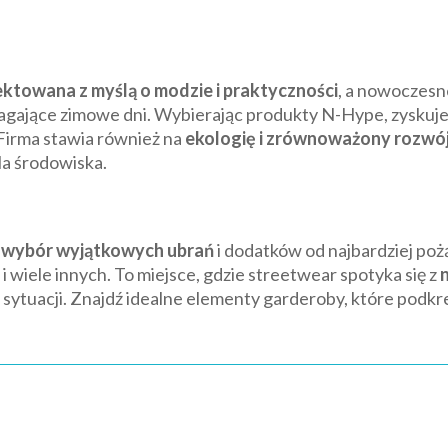
ektowana z myślą o modzie i praktyczności
, a nowoczesn
agające zimowe dni. Wybierając produkty N-Hype, zyskuj
Firma stawia również na
ekologię i zrównoważony rozwó
dla środowiska.
 wybór wyjątkowych ubrań
i dodatków od najbardziej poż
i wiele innych. To miejsce, gdzie streetwear spotyka się z
n
j sytuacji. Znajdź idealne elementy garderoby, które podkr