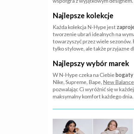
współgra z wyjątkowym designem.
Najlepsze kolekcje
Każda kolekcja N-Hype jest
zaproj
tworzenie ubrań idealnych na wym
towarzyszyć przez wiele sezonów. 
tylko stylowe, ale także przyjazne 
Najlepszy wybór marek
W N-Hype czeka na Ciebie
bogaty
Nike, Supreme, Bape,
New Balance
pozwalając Ci wyróżnić się w każde
maksymalny komfort każdego dnia.