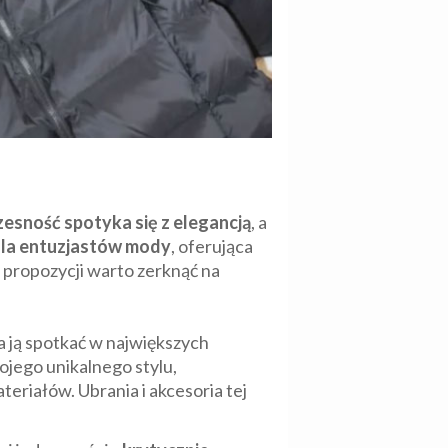
zesność
spotyka się z elegancją
, a
la entuzjastów mody
, oferująca
 propozycji warto zerknąć na
 ją spotkać w największych
wojego unikalnego stylu,
eriałów. Ubrania i akcesoria tej