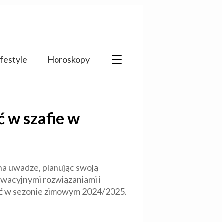
ifestyle
Horoskopy
 w szafie w
 na uwadze, planując swoją
owacyjnymi rozwiązaniami i
pić w sezonie zimowym 2024/2025.