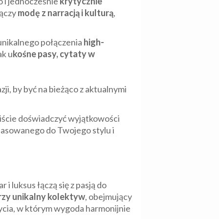
wo i jednocześnie
krytycznie
łączy
modę z narracją i kulturą
,
 unikalnego połączenia
high-
ak u
kośne pasy, cytaty w
zji, by być na bieżąco z aktualnymi
iście doświadczyć wyjątkowości
asowanego do Twojego stylu i
 i luksus łączą się z pasją do
zy unikalny kolektyw
, obejmujący
życia, w którym wygoda harmonijnie