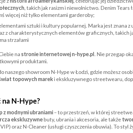
cje z
historii afroamerykańskiej
, celebrując jej dziedzict
połecznych
, takich jak rasizm i niewolnictwo. Denim Tears 
mś więcej niż tylko elementami garderoby;
elementami sztuki i kultury popularnej. Marka jest znana z
az z charakterystycznych elementów graficznych, takich j
ma strzałami
 Ciebie na
stronie internetowej n-hype.pl
. Nie przegap oka
jątkowymi produktami.
 do naszego showroom N-Hype w Łodzi, gdzie możesz osob
 świat topowych marek
i ekskluzywnego streetwearu, dop
ć na N-Hype?
ep z modnymi ubraniami
– to przestrzeń, w której streetwear
rcza ekskluzywne
buty, ubrania i akcesoria, ale także
twor
VIP) oraz N-Cleaner (usługi czyszczenia obuwia). To styl 