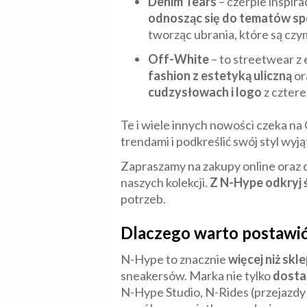
Denim Tears
– czerpie inspira
odnosząc się do tematów s
tworząc ubrania, które są czy
Off-White
– to streetwear z 
fashion z estetyką uliczną
or
cudzysłowach i logo
z cztere
Te i wiele innych nowości czeka na
trendami i podkreślić swój styl wy
Zapraszamy na zakupy online oraz
naszych kolekcji.
Z N-Hype odkryj
potrzeb.
Dlaczego warto postawi
N-Hype to znacznie
więcej niż skl
sneakersów. Marka nie tylko
dosta
N-Hype Studio, N-Rides (przejazdy 