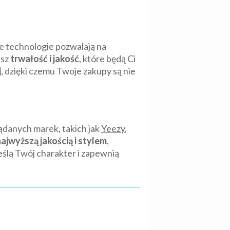
e technologie pozwalają na
esz
trwałość i jakość
, które będą Ci
j
, dzięki czemu Twoje zakupy są nie
ądanych marek, takich jak
Yeezy
,
ajwyższą jakością i stylem
,
eślą Twój charakter i zapewnią