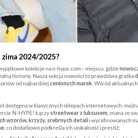
e zima 2024/2025?
 wyjątkowe kolekcje na n-hype.com – miejscu, gdzie
nowoc
alną historię. Nasza sekcja nowości to prawdziwa gratka
d
soriów od najbardziej
cenionych marek
. Wśród aktualnych
est dostępna w klasycznych sklepach internetowych, można
fercie N-HYPE! Łączy
streetwear z luksusem
, znana ze s
ch wzorów, krzyży, srebrnych detali
i wyrafinowanych mat
ne
, co dodatkowo podkreśla ich unikalność i prestiż;