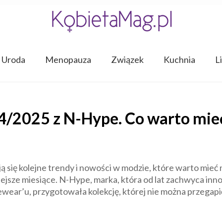
Uroda
Menopauza
Związek
Kuchnia
L
/2025 z N-Hype. Co warto mieć
ją się kolejne trendy i nowości w modzie, które warto mieć
jsze miesiące. N-Hype, marka, która od lat zachwyca inn
wear’u, przygotowała kolekcję, której nie można przega