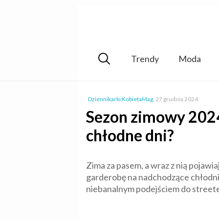
Trendy
Moda
Dziennikarki KobietaMag
,
27 grudnia 2024
Sezon zimowy 2024
chłodne dni?
Zima za pasem, a wraz z nią pojawia
garderobę na nadchodzące chłodnie
niebanalnym podejściem do streete