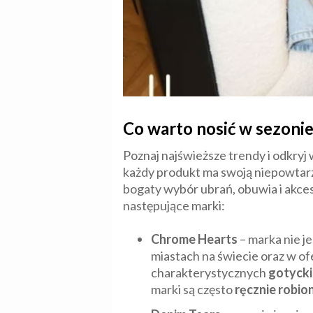
Co warto nosić w sezoni
Poznaj najświeższe trendy i odkryj
każdy produkt ma swoją niepowtarz
bogaty wybór ubrań, obuwia i akce
następujące marki:
Chrome Hearts
– marka nie j
miastach na świecie oraz w o
charakterystycznych
gotycki
marki są często
ręcznie robio