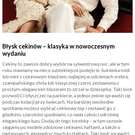
Błysk cekinów – klasyka w nowoczesnym
wydaniu
Cekiny to zawsze dobry wybór na sylwestrową noc, ale w tym
roku stawiamy na nieco subtelniejsze podejście. Sukienka midi
lub mini z cekinowym blaskiem, najlepiej w odcieniach srebra,
szampańskiego złota lub klasycznej czerni, zestawiona z
prostym, eleganckim blazerem to strzał w dziesiątkę. Taki look
pozwoli Ci błyszczeć na parkiecie, a jednocześnie sprawdzi się
podczas kolacji przy świecach. Na bardziej swobodne
spotkania możesz wybrać cekinowy top i zestawić go z
gładkimi, szerokimi spodniami, co nada całości odrobinę
eleganckiego luzu. Dodaj do tego torebkę – w tym sezonie
sięgamy po modele zdobione cekinami, haftami, a także o
nietypowych, geometrycznych kształtach. Taki look sprawdzi