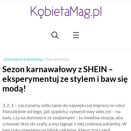
Dziennikarki KobietaMag
,
20 grudnia 2024
Sezon karnawałowy z SHEIN –
eksperymentuj ze stylem i baw się
modą!
3, 2, 1 – zaczynamy odliczanie do największej imprezy w roku!
Niezależnie od tego, jak spędzisz sylwestrowy wieczór – na
balu, czy na domówce ze znajomymi – to świetna okazja, aby
schować dres do szafy, a wyciągnąć z niej szałową sukienkę. W
tym roku stawiamy na błysk cekinów, klasyczną czerń,