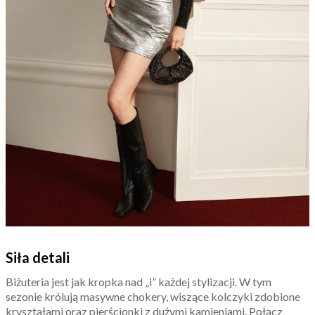
Siła detali
Biżuteria jest jak kropka nad „i” każdej stylizacji. W tym
sezonie królują masywne chokery, wiszące kolczyki zdobione
kryształami oraz pierścionki z dużymi kamieniami. Połącz