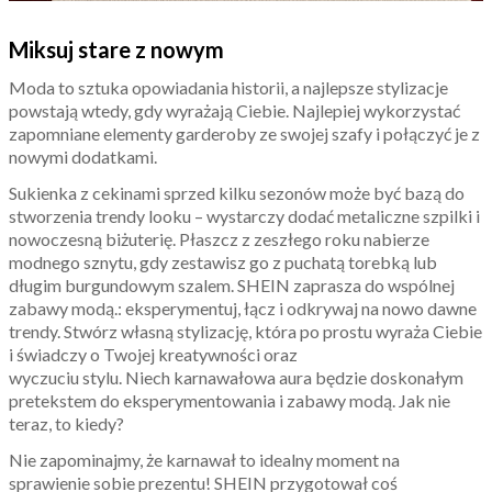
Miksuj stare z nowym
Moda to sztuka opowiadania historii, a najlepsze stylizacje
powstają wtedy, gdy wyrażają Ciebie. Najlepiej wykorzystać
zapomniane elementy garderoby ze swojej szafy i połączyć je z
nowymi dodatkami.
Sukienka z cekinami sprzed kilku sezonów może być bazą do
stworzenia trendy looku – wystarczy dodać metaliczne szpilki i
nowoczesną biżuterię. Płaszcz z zeszłego roku nabierze
modnego sznytu, gdy zestawisz go z puchatą torebką lub
długim burgundowym szalem. SHEIN zaprasza do wspólnej
zabawy modą.: eksperymentuj, łącz i odkrywaj na nowo dawne
trendy. Stwórz własną stylizację, która po prostu wyraża Ciebie
i świadczy o Twojej kreatywności oraz
wyczuciu stylu. Niech karnawałowa aura będzie doskonałym
pretekstem do eksperymentowania i zabawy modą. Jak nie
teraz, to kiedy?
Nie zapominajmy, że karnawał to idealny moment na
sprawienie sobie prezentu! SHEIN przygotował coś