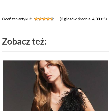
Oceń ten artykuł:
(
3
głosów, średnia:
4,33
z 5)
Zobacz też: