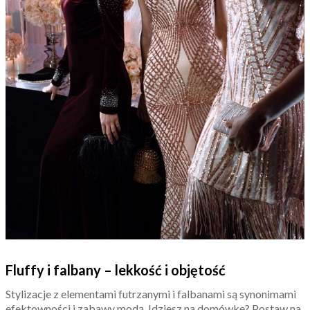
Fluffy i falbany – lekkość i objętość
Stylizacje z elementami futrzanymi i falbanami są synonimami
efektowności i zabawy modą. Idziesz na domówkę? Postaw na