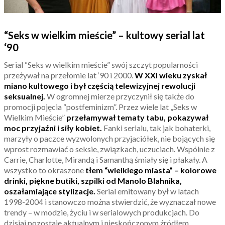
“Seks w wielkim mieście” – kultowy serial lat
‘90
Serial “Seks w wielkim mieście” swój szczyt popularności
przeżywał na przełomie lat ‘90 i 2000.
W XXI wieku zyskał
miano kultowego i był częścią telewizyjnej rewolucji
seksualnej.
W ogromnej mierze przyczynił się także do
promocji pojęcia “postfeminizm”. Przez wiele lat „Seks w
Wielkim Mieście”
przełamywał tematy tabu, pokazywał
moc przyjaźni i siły kobiet.
Fanki serialu, tak jak bohaterki,
marzyły o paczce wyzwolonych przyjaciółek, nie bojących się
wprost rozmawiać o seksie, związkach, uczuciach. Wspólnie z
Carrie, Charlotte, Mirandą i Samanthą śmiały się i płakały. A
wszystko to okraszone
tłem “wielkiego miasta” – kolorowe
drinki, piękne butiki, szpilki od Manolo Blahnika,
oszałamiające stylizacje.
Serial emitowany był w latach
1998-2004 i stanowczo można stwierdzić, że wyznaczał nowe
trendy – w modzie, życiu i w serialowych produkcjach. Do
dzisiaj pozostaje aktualnym i nieskończonym źródłem