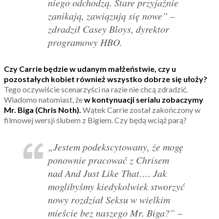
niego odchodzą. Stare przyjaźnie
zanikają, zawiązują się nowe” –
zdradził Casey Bloys, dyrektor
programowy HBO.
Czy Carrie będzie w udanym małżeństwie, czy u
pozostałych kobiet również wszystko dobrze się ułoży?
Tego oczywiście scenarzyści na razie nie chcą zdradzić.
Wiadomo natomiast, że
w kontynuacji serialu zobaczymy
Mr. Biga (Chris Noth).
Wątek Carrie został zakończony w
filmowej wersji ślubem z Bigiem. Czy będą wciąż parą?
„Jestem podekscytowany, że mogę
ponownie pracować z Chrisem
nad And Just Like That…. Jak
moglibyśmy kiedykolwiek stworzyć
nowy rozdział Seksu w wielkim
mieście bez naszego Mr. Biga?” –