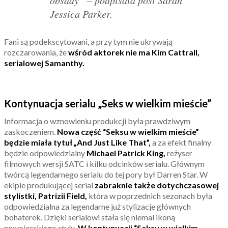
obsady” – podpisała post Sarah
Jessica Parker.
Fani są podekscytowani, a przy tym nie ukrywają
rozczarowania, że
wśród aktorek nie ma Kim Cattrall,
serialowej Samanthy.
Kontynuacja serialu „Seks w wielkim mieście”
Informacja o wznowieniu produkcji była prawdziwym
zaskoczeniem.
Nowa część “Seksu w wielkim mieście”
będzie miała tytuł „And Just Like That”,
a za efekt finalny
będzie odpowiedzialny
Michael Patrick King,
reżyser
filmowych wersji SATC i kilku odcinków serialu. Głównym
twórcą legendarnego serialu do tej pory był Darren Star. W
ekipie produkującej serial
zabraknie także dotychczasowej
stylistki, Patrizii Field,
która w poprzednich sezonach była
odpowiedzialna za legendarne już stylizacje głównych
bohaterek. Dzięki serialowi stała się niemal ikoną
nowojorskiego stylu.
W kontynuacji “Seksu w wielkim