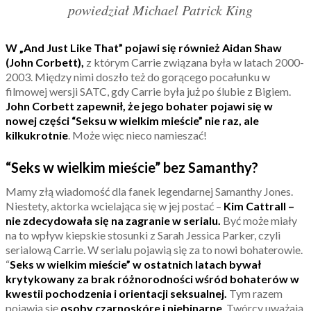
powiedział Michael Patrick King
W „And Just Like That” pojawi się również Aidan Shaw
(John Corbett),
z którym Carrie związana była w latach 2000-
2003. Między nimi doszło też do gorącego pocałunku w
filmowej wersji SATC, gdy Carrie była już po ślubie z Bigiem.
John Corbett zapewnił, że jego bohater pojawi się w
nowej części “Seksu w wielkim mieście” nie raz, ale
kilkukrotnie
. Może więc nieco namieszać!
“Seks w wielkim mieście” bez Samanthy?
Mamy złą wiadomość dla fanek legendarnej Samanthy Jones.
Niestety, aktorka wcielająca się w jej postać –
Kim Cattrall –
nie zdecydowała się na zagranie w serialu.
Być może miały
na to wpływ kiepskie stosunki z Sarah Jessica Parker, czyli
serialową Carrie. W serialu pojawią się za to nowi bohaterowie.
“
Seks w wielkim mieście” w ostatnich latach bywał
krytykowany za brak różnorodności wśród bohaterów w
kwestii pochodzenia i orientacji seksualnej.
Tym razem
pojawią się
osoby czarnoskóre i niebinarne
. Twórcy uważają,