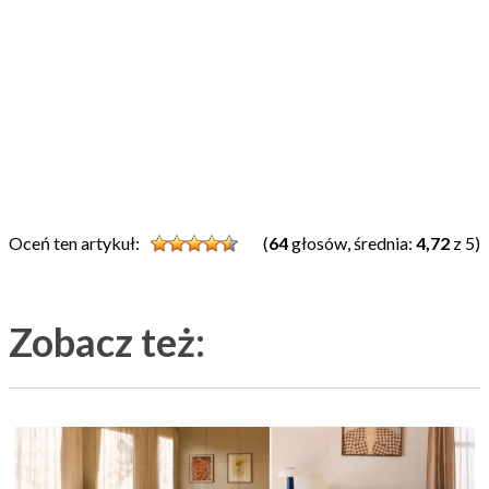
Oceń ten artykuł:
(
64
głosów, średnia:
4,72
z 5)
Zobacz też: