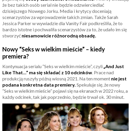
że bez takich osób serial nie będzie odzwierciedlać
dzisiejszego Nowego Jorku. Media i krytycy doceniają
scenarzystów za wprowadzenie takich zmian. Także Sarah
Jessica Parker w wywiadzie dla Vanity Fair podkreśliła, że to
bardzo istotne i pochwaliła scenarzystów za to, że udało im się
stworzyć
niesamowicie różnorodną obsadę.
Nowy “Seks w wielkim mieście” – kiedy
premiera?
Kontynuacja serialu “Seks w wielkim mieście”, czyli
„And Just
Like That…” ma się składać z 10 odcinków
. Prace nad
produkcją ruszyły późną wiosną 2021. Na ten moment
nie jest
podana konkretna data premiery.
Spekuluje się, że nowy
“Seks w wielkim mieście” pojawi się na ekranach w 2022 roku, a
każdy odcinek, tak jak poprzednio, będzie trwał ok. 30 minut.