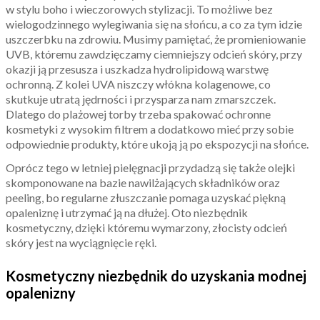
w stylu boho i wieczorowych stylizacji. To możliwe bez
wielogodzinnego wylegiwania się na słońcu, a co za tym idzie
uszczerbku na zdrowiu. Musimy pamiętać, że promieniowanie
UVB, któremu zawdzięczamy ciemniejszy odcień skóry, przy
okazji ją przesusza i uszkadza hydrolipidową warstwę
ochronną. Z kolei UVA niszczy włókna kolagenowe, co
skutkuje utratą jędrności i przysparza nam zmarszczek.
Dlatego do plażowej torby trzeba spakować ochronne
kosmetyki z wysokim filtrem a dodatkowo mieć przy sobie
odpowiednie produkty, które ukoją ją po ekspozycji na słońce.
Oprócz tego w letniej pielęgnacji przydadzą się także olejki
skomponowane na bazie nawilżających składników oraz
peeling, bo regularne złuszczanie pomaga uzyskać piękną
opaleniznę i utrzymać ją na dłużej. Oto niezbędnik
kosmetyczny, dzięki któremu wymarzony, złocisty odcień
skóry jest na wyciągnięcie ręki.
Kosmetyczny niezbędnik do uzyskania modnej
opalenizny