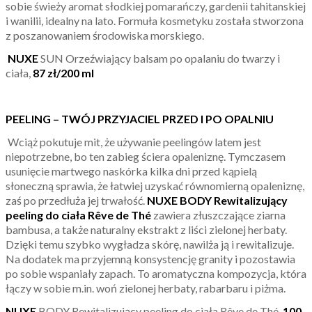
sobie świeży aromat słodkiej pomarańczy, gardenii tahitanskiej
i wanilii, idealny na lato. Formuła kosmetyku została stworzona
z poszanowaniem środowiska morskiego.
NUXE
SUN Orzeźwiający balsam po opalaniu do twarzy i
ciała,
87 zł/200 ml
PEELING – TWÓJ PRZYJACIEL PRZED I PO OPALNIU
Wciąż pokutuje mit, że używanie peelingów latem jest
niepotrzebne, bo ten zabieg ściera opaleniznę. Tymczasem
usunięcie martwego naskórka kilka dni przed kąpielą
słoneczną sprawia, że łatwiej uzyskać równomierną opaleniznę,
zaś po przedłuża jej trwałość.
NUXE BODY Rewitalizują
cy
peeling do cia
ła Rê
ve de Thé
zawiera złuszczające ziarna
bambusa, a także naturalny ekstrakt z liści zielonej herbaty.
Dzięki temu szybko wygładza skórę, nawilża ją i rewitalizuje.
Na dodatek ma przyjemną konsystencję granity i pozostawia
po sobie wspaniały zapach. To aromatyczna kompozycja, która
łączy w sobie m.in. woń zielonej herbaty, rabarbaru i piżma.
NUXE
BODY Rewitalizujący peeling do ciała Rêve de Thé,
100