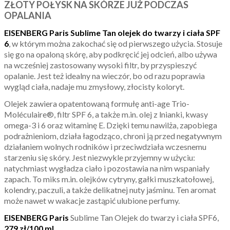
ZŁOTY POŁYSK NA SKÓRZE JUŻ PODCZAS
OPALANIA
EISENBERG Paris
Sublime Tan olejek do twarzy i ciała SPF
6
, w którym można zakochać się od pierwszego użycia. Stosuje
się go na opaloną skórę, aby podkręcić jej odcień, albo używa
na wcześniej zastosowany wysoki filtr, by przyspieszyć
opalanie. Jest też idealny na wieczór, bo od razu poprawia
wygląd ciała, nadaje mu zmysłowy, złocisty koloryt.
Olejek zawiera opatentowaną formułę anti-age Trio-
Moléculaire®, filtr SPF 6, a także m.in. olej z lnianki, kwasy
omega-3 i 6 oraz witaminę E. Dzięki temu nawilża, zapobiega
podrażnieniom, działa łagodząco, chroni ją przed negatywnym
działaniem wolnych rodników i przeciwdziała wczesnemu
starzeniu się skóry. Jest niezwykle przyjemny w użyciu:
natychmiast wygładza ciało i pozostawia na nim wspaniały
zapach. To miks m.in. olejków cytryny, gałki muszkatołowej,
kolendry, paczuli, a także delikatnej nuty jaśminu. Ten aromat
może nawet w wakacje zastąpić ulubione perfumy.
EISENBERG Paris
Sublime Tan Olejek do twarzy i ciała SPF6,
279
z
ł/100 ml