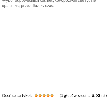
Wybór odpowiednich kosmetyków, pozwoli cieszyć się
opalenizną przez dłuższy czas.
Oceń ten artykuł:
(
1
głosów, średnia:
5,00
z 5)